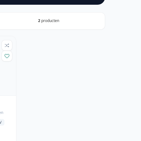
2
producten
en
V