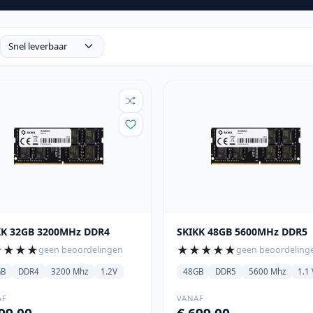
KK 32GB 3200MHz DDR4
SKIKK 48GB 5600MHz DDR5
★
★
★
★
★
★
★
★
★
geen beoordelingen
geen beoordeling
GB
DDR4
3200 Mhz
1.2V
48GB
DDR5
5600 Mhz
1.1 
AF
VANAF