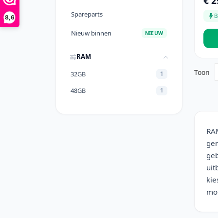
€ 2
Spareparts
B
8,6
Nieuw binnen
NIEUW
RAM
Toon
32GB
1
48GB
1
RAM
gen
geb
uit
kie
moe