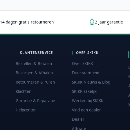
14 dagen gratis retourneren
2 jaar garantie
KLANTENSERVICE
OVER SKIKK
Bestellen & Betalen
Over SKIKK
Bezorgen & Afhalen
Duurzaamheid
Retourneren & ruilen
SKIKK Nieuws & Blog
Klachten
SKIKK zakelijk
Garantie & Reparatie
Werken bij SKIKK
Helpcenter
Vind een dealer
Dealer
Affiliate