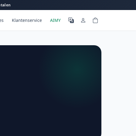
etalen
es
Klantenservice
AIMY