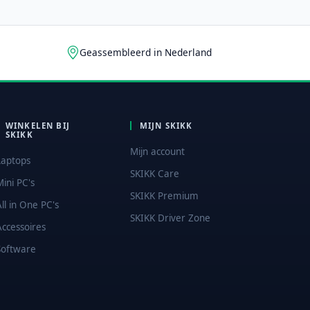
Geassembleerd in Nederland
WINKELEN BIJ
MIJN SKIKK
SKIKK
Mijn account
Laptops
SKIKK Care
Mini PC's
SKIKK Premium
All in One PC's
SKIKK Driver Zone
Accessoires
Software