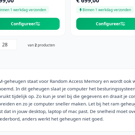
99,00
€ 699,00
innen 1 werkdag verzonden
Binnen 1 werkdag verzonden
Configureer
Configureer
van
2
producten
-geheugen staat voor Random Access Memory en wordt ook w
oemd. In dit geheugen slaat je computer het besturingssyste
ruikt tijdelijk op. Zo kun je snel bij die gegevens en draait je
breiden en zo je computer sneller maken. Let bij het ram geh
st dat in jouw desktop, laptop of mac past. De snelheid moet 
derbord, anders werkt het geheugen niet goed.