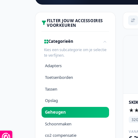
FILTER JOUW ACCESSOIRES
VOORKEUREN
Categorieën
Kies een subcategorie om je selectie
te verfijnen.
Adapters
Toetsenborden
Tassen
Opslag
SKI
★
Geheugen
32
Schoonmaken
VAN
co2 compensatie