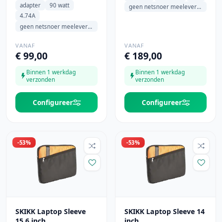
adapter
90 watt
geen netsnoer meeleveren
4.74A
geen netsnoer meeleveren
VANAF
VANAF
€ 99,00
€ 189,00
Binnen 1 werkdag
Binnen 1 werkdag
verzonden
verzonden
Configureer
Configureer
-53%
-53%
SKIKK Laptop Sleeve
SKIKK Laptop Sleeve 14
15,6 inch
inch