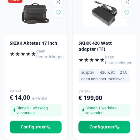
SKIKK Aktetas 17 inch
SKIKK 420 Watt
adapter (TF)
geen
★
★
★
★
★
beoordelingen
geen
★
★
★
★
★
beoordelingen
adapter
420 watt
21A
geen netsnoer meeleveren
VANAF
VANAF
€ 14,00
€ 199,00
€ 19,00
Binnen 1 werkdag
Binnen 1 werkdag
verzonden
verzonden
Configureer
Configureer