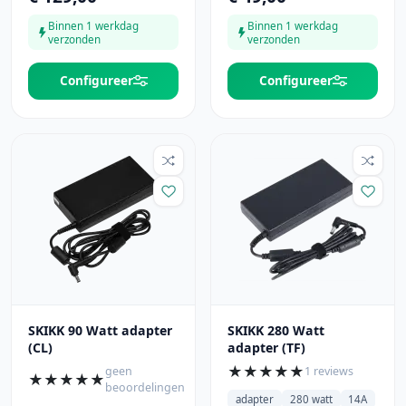
Binnen 1 werkdag
Binnen 1 werkdag
verzonden
verzonden
Configureer
Configureer
SKIKK 90 Watt adapter
SKIKK 280 Watt
(CL)
adapter (TF)
★
★
★
★
★
geen
1 reviews
★
★
★
★
★
beoordelingen
adapter
280 watt
14A