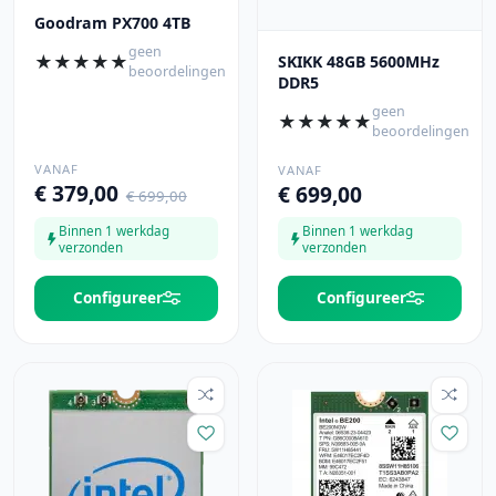
Goodram PX700 4TB
geen
★
★
★
★
★
SKIKK 48GB 5600MHz
beoordelingen
DDR5
geen
★
★
★
★
★
beoordelingen
VANAF
VANAF
€ 379,00
€ 699,00
€ 699,00
Binnen 1 werkdag
Binnen 1 werkdag
verzonden
verzonden
Configureer
Configureer