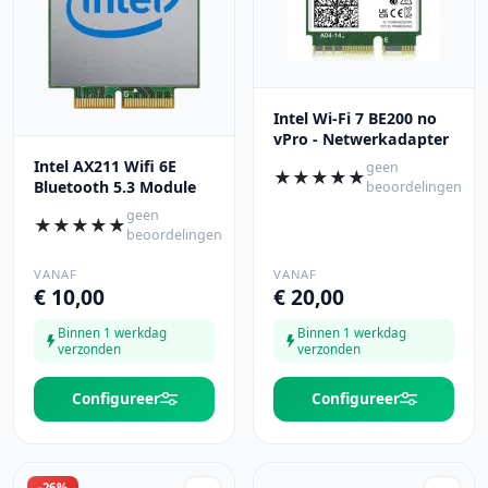
Intel Wi-Fi 7 BE200 no
vPro - Netwerkadapter
Intel AX211 Wifi 6E
geen
★
★
★
★
★
Bluetooth 5.3 Module
beoordelingen
geen
★
★
★
★
★
beoordelingen
VANAF
VANAF
€ 10,00
€ 20,00
Binnen 1 werkdag
Binnen 1 werkdag
verzonden
verzonden
Configureer
Configureer
-26%