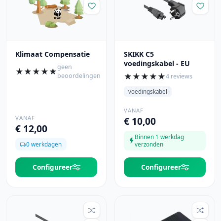
Klimaat Compensatie
SKIKK C5
voedingskabel - EU
geen
★
★
★
★
★
★
★
★
★
★
beoordelingen
4 reviews
voedingskabel
VANAF
VANAF
€ 10,00
€ 12,00
Binnen 1 werkdag
0 werkdagen
verzonden
Configureer
Configureer