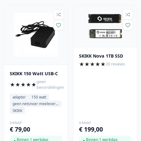
SKIKK Nova 1TB SSD
★
★
★
★
★
20 reviews
SKIKK 150 Watt USB-C
geen
★
★
★
★
★
beoordelingen
adapter
150 watt
geen netsnoer meeleveren
SKIKK
VANAF
VANAF
€ 79,00
€ 199,00
Binnen 1 werkdag
Binnen 1 werkdag