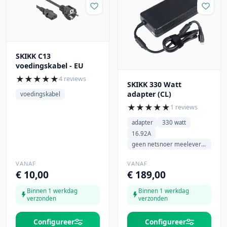
SKIKK C13
voedingskabel - EU
★
★
★
★
★
4 reviews
SKIKK 330 Watt
adapter (CL)
voedingskabel
★
★
★
★
★
1 reviews
adapter
330 watt
16.92A
geen netsnoer meeleveren
VANAF
VANAF
€ 10,00
€ 189,00
Binnen 1 werkdag
Binnen 1 werkdag
verzonden
verzonden
Configureer
Configureer