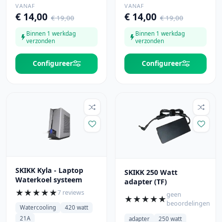
VANAF
VANAF
€ 14,00
€ 14,00
€ 19,00
€ 19,00
Binnen 1 werkdag
Binnen 1 werkdag
verzonden
verzonden
Configureer
Configureer
SKIKK Kyla - Laptop
SKIKK 250 Watt
Waterkoel systeem
adapter (TF)
★
★
★
★
★
7 reviews
geen
★
★
★
★
★
beoordelingen
Watercooling
420 watt
21A
adapter
250 watt