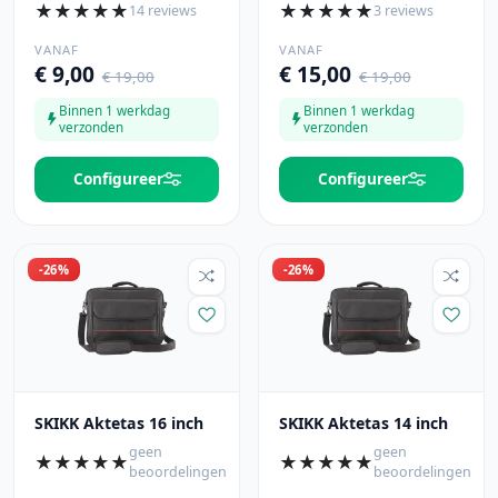
★
★
★
★
★
★
★
★
★
★
14 reviews
3 reviews
VANAF
VANAF
€ 9,00
€ 15,00
€ 19,00
€ 19,00
Binnen 1 werkdag
Binnen 1 werkdag
verzonden
verzonden
Configureer
Configureer
-26%
-26%
SKIKK Aktetas 16 inch
SKIKK Aktetas 14 inch
geen
geen
★
★
★
★
★
★
★
★
★
★
beoordelingen
beoordelingen