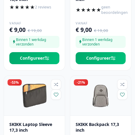
★
★
★
★
★
2 reviews
geen
★
★
★
★
★
beoordelingen
VANAF
VANAF
€ 9,00
€ 9,00
€ 19,00
€ 19,00
Binnen 1 werkdag
Binnen 1 werkdag
verzonden
verzonden
Configureer
Configureer
-53%
-21%
SKIKK Laptop Sleeve
SKIKK Backpack 17,3
17,3 inch
inch