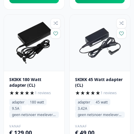
SKIKK 180 Watt
SKIKK 45 Watt adapter
adapter (CL)
(CL)
★
★
★
★
★
★
★
★
★
★
1 reviews
1 reviews
adapter
180 watt
adapter
45 watt
9.5A
3.42A
geen netsnoer meeleveren
geen netsnoer meeleveren
VANAF
VANAF
€ 129,00
€ 49,00