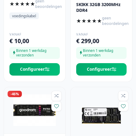
geen
★
★
★
★
★
SKIKK 32GB 3200MHz
beoordelingen
DDR4
voedingskabel
geen
★
★
★
★
★
beoordelingen
VANAF
VANAF
€ 10,00
€ 299,00
Binnen 1 werkdag
Binnen 1 werkdag
verzonden
verzonden
Configureer
Configureer
-46%