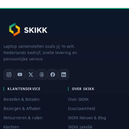
Laptop samenstellen zoals jij 'm wilt.
Nederlands bedrijf, snelle levering en
persoonlijke service.
KLANTENSERVICE
OVER SKIKK
Bestellen & Betalen
Over SKIKK
Bezorgen & Afhalen
Duurzaamheid
Retourneren & ruilen
SKIKK Nieuws & Blog
Klachten
SKIKK zakelijk