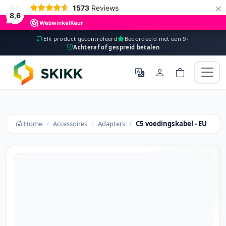
×
1573
Reviews
8,6
Elk product gecontroleerd
Beoordeeld met een 9+
Achteraf of gespreid betalen
Home
Accessoires
Adapters
C5 voedingskabel - EU