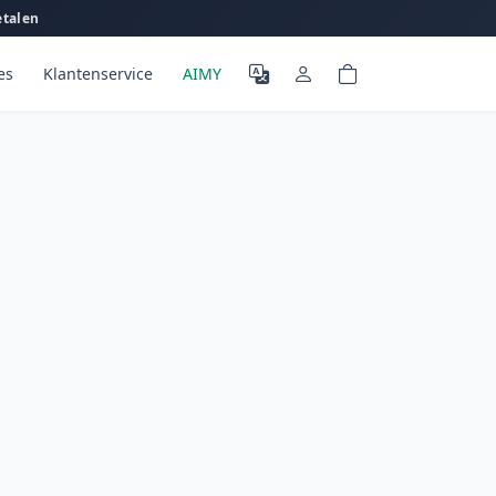
etalen
es
Klantenservice
AIMY