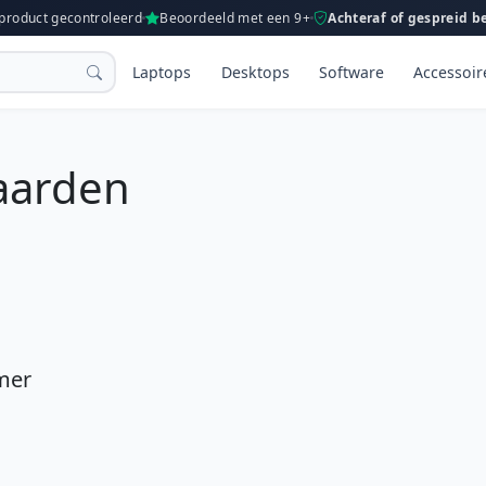
 product gecontroleerd
Beoordeeld met een 9+
Achteraf of gespreid b
Laptops
Desktops
Software
Accessoir
aarden
emer