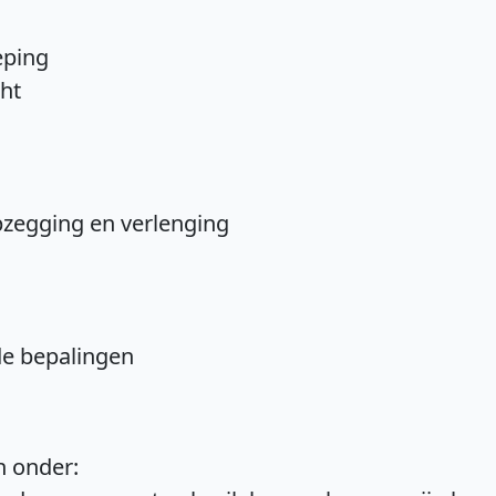
eping
cht
opzegging en verlenging
nde bepalingen
n onder: