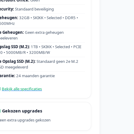
ecurity:
Standaard beveiliging
eheugen:
32GB • SKIKK • Selected • DDR5 •
600MHz
e Geheugen:
Geen extra geheugen
eeleveren
pslag SSD (M.2):
1TB • SKIKK • Selected • PCIE
.0 • 5000MB/R • 3200MB/W
e Opslag SSD (M.2):
Standaard geen 2e M.2
SD meegeleverd
arantie:
24 maanden garantie
Bekijk alle specificaties
Gekozen upgrades
een extra upgrades gekozen