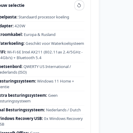
ouw selectie
oelpasta:
Standaard processor koeling
dapter:
420W
troomkabel:
Europa & Rusland
aterkoeling:
Geschikt voor Waterkoelsysteem
iFi:
Wi-Fi 6E Intel AX211 (802.11ax 2.4/5GHz -
.4Gb/s) + Bluetooth 5.4
oetsenbord:
QWERTY US International /
ederlands (ISO)
esturingssysteem:
Windows 11 Home +
centie
xtra besturingssysteem:
Geen
esturingssysteem
aal Besturingssysteem:
Nederlands / Dutch
indows Recovery USB:
0x Windows Recovery
SB
icrosoft Office:
Geen