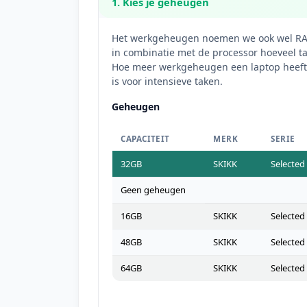
1. Kies je geheugen
Het werkgeheugen noemen we ook wel RA
in combinatie met de processor hoeveel ta
Hoe meer werkgeheugen een laptop heeft,
is voor intensieve taken.
Geheugen
CAPACITEIT
MERK
SERIE
32GB
SKIKK
Selected
Geen geheugen
16GB
SKIKK
Selected
48GB
SKIKK
Selected
64GB
SKIKK
Selected