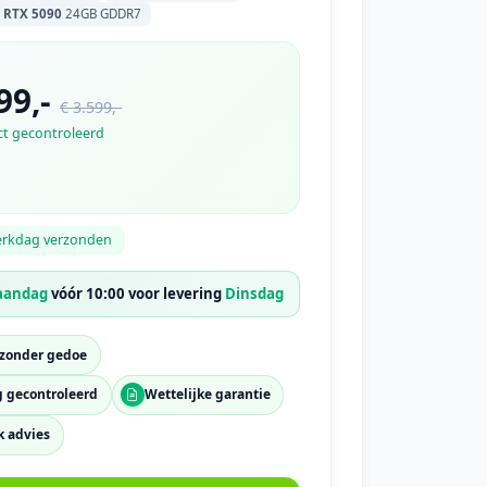
e
RTX 5090
24GB GDDR7
99,-
€ 3.599,-
ct gecontroleerd
erkdag verzonden
aandag
vóór 10:00 voor levering
Dinsdag
zonder gedoe
g gecontroleerd
Wettelijke garantie
k advies