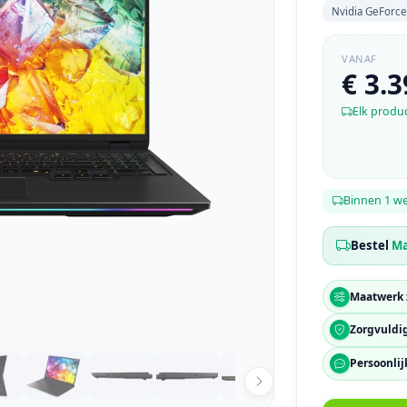
Nvidia GeForc
VANAF
€ 3.3
Elk produ
Binnen 1 w
Bestel
M
Maatwerk 
Zorgvuldi
Persoonlij