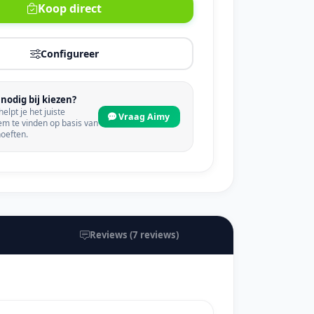
Koop direct
Configureer
nodig bij kiezen?
elpt je het juiste
Vraag Aimy
em te vinden op basis van
hoeften.
Reviews (7 reviews)