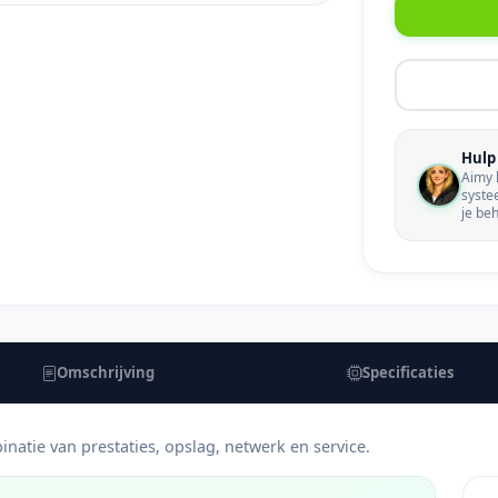
Hulp 
Aimy h
syste
je be
Omschrijving
Specificaties
inatie van prestaties, opslag, netwerk en service.