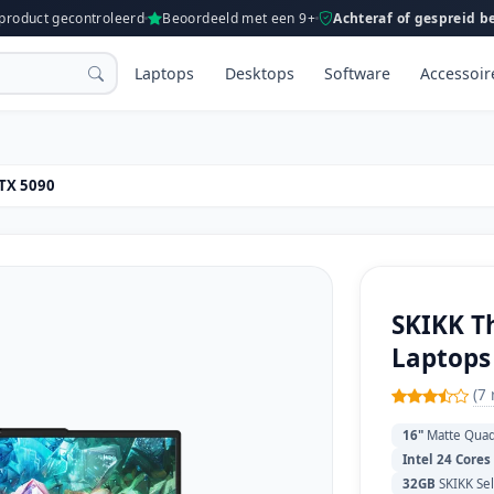
 product gecontroleerd
Beoordeeld met een 9+
Achteraf of gespreid b
Laptops
Desktops
Software
Accessoir
RTX 5090
SKIKK Th
Laptops
(7
16"
Matte Quad
Intel 24 Cores
32GB
SKIKK Se