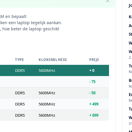
J
M en bepaalt
K
ken een laptop tegelijk aankan.
A
 hoe beter de laptop geschikt
S
W
W
2
TYPE
KLOKSNELHEID
PRIJS
T
DDR5
5600MHz
+ 0
N
B
- 75
li
DDR5
5600MHz
- 50
E
b
DDR5
5600MHz
+ 499
T
DDR5
5600MHz
+ 699
W
U
M