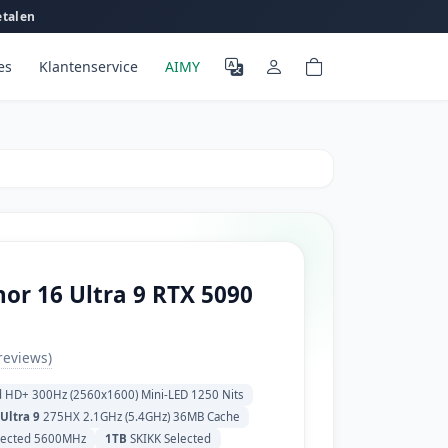
etalen
es
Klantenservice
AIMY
or 16 Ultra 9 RTX 5090
 reviews)
 HD+ 300Hz (2560x1600) Mini-LED 1250 Nits
 Ultra 9
275HX 2.1GHz (5.4GHz) 36MB Cache
lected 5600MHz
1TB
SKIKK Selected