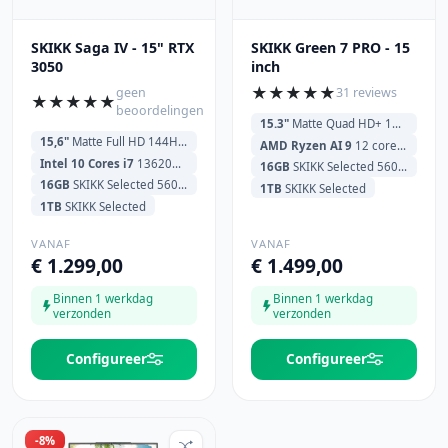
SKIKK Saga IV - 15" RTX
SKIKK Green 7 PRO - 15
3050
inch
★
★
★
★
★
geen
31 reviews
★
★
★
★
★
beoordelingen
15.3"
Matte Quad HD+ 180Hz (2560x1600)
15,6"
Matte Full HD 144Hz (1920x1080)
AMD Ryzen AI 9
12 cores HX370 2.0GHz (5.1GHz) 24MB Cache
Intel 10 Cores i7
13620H 3.6GHz (4.9GHz) 24MB Cache
16GB
SKIKK Selected 5600MHz
16GB
SKIKK Selected 5600MHz
1TB
SKIKK Selected
1TB
SKIKK Selected
VANAF
VANAF
€ 1.299,00
€ 1.499,00
Binnen 1 werkdag
Binnen 1 werkdag
verzonden
verzonden
Configureer
Configureer
-8%