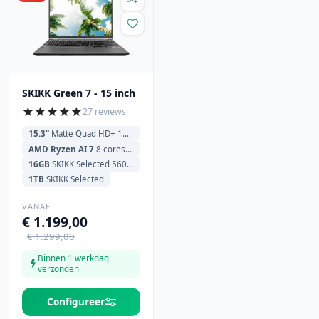
SKIKK Green 7 - 15 inch
★
★
★
★
★
27 reviews
15.3"
Matte Quad HD+ 180Hz (2560x1600)
AMD Ryzen AI 7
8 cores 350 2.0GHz (5.0GHz) 16MB Cache
16GB
SKIKK Selected 5600MHz
1TB
SKIKK Selected
VANAF
€ 1.199,00
€ 1.299,00
Binnen 1 werkdag
verzonden
Configureer