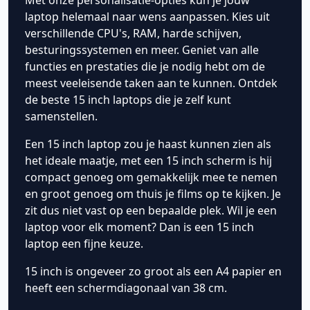
laptop
he
le
ma
al
na
ar
w
ens
a
an
pass
en
.
K
ies
u
it
vers
ch
ill
ende
CPU
's
,
RAM
,
hard
e
sch
ij
ven
,
best
ur
ings
system
en
en
me
er
.
Gen
iet
van
alle
fun
ct
ies
en
pre
stat
ies
die
je
nod
ig
hebt
om
de
me
est
ve
ele
is
ende
taken
a
an
te
k
unn
en
.
Ont
d
ek
de
best
e
15
inch
laptops
die
je zelf kunt
samenstellen
.
Een 15 inch laptop zou je haast kunnen zien als
het ideale maatje, met een 15 inch scherm is hij
compact genoeg om gemakkelijk mee te nemen
en groot genoeg om thuis je films op te kijken. Je
zit dus niet vast op een bepaalde plek. Wil je een
laptop voor elk moment? Dan is een 15 inch
laptop een fijne keuze.
15 inch is ongeveer zo groot als een A4 papier en
heeft een schermdiagonaal van 38 cm.