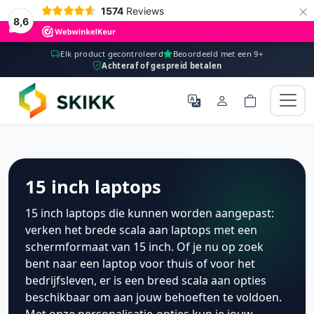
×
1574
Reviews
8,6
Elk product gecontroleerd
Beoordeeld met een 9+
Achteraf of gespreid betalen
15 inch laptops
15
inch
laptops
die
k
unn
en
word
en
a
ange
past
:
ver
ken
he
t
bred
e
sc
ala
a
an
laptops
met
e
en
sc
her
m
form
a
at
van
15
inch
.
Of
je
nu
op
zo
ek
bent
na
ar
e
en
laptop
v
oor
th
u
is
of
v
oor
he
t
bed
ri
j
fs
le
ven
,
er
is
e
en
breed
sc
ala
a
an
opt
ies
bes
ch
ik
ba
ar
om
a
an
jouw
beh
oe
ften
te
v
old
oen
.
Met
on
ze
personal
is
at
ie
-
op
ties
k
un je jouw