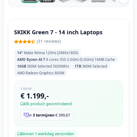
VIDEO
SKIKK Green 7 - 14 inch Laptops
(31 reviews)
14"
Matte Retina 120Hz (2880x1800)
AMD Ryzen AI 7
8 cores 350 2.0GHz (5.0GHz) 16MB Cache
16GB
SKIKK Selected 5600MHz
1TB
SKIKK Selected
AMD Radeon Graphics 860M
VANAF
€ 1.199,-
Elk product gecontroleerd
in
3 termijnen
€
399,67
Binnen 1 werkdag verzonden