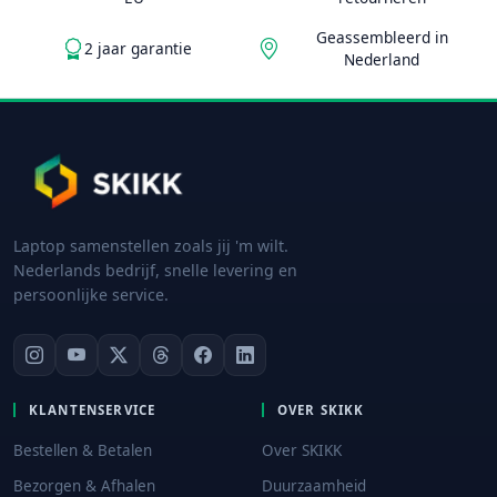
Geassembleerd in
2 jaar garantie
Nederland
Laptop samenstellen zoals jij 'm wilt.
Nederlands bedrijf, snelle levering en
persoonlijke service.
KLANTENSERVICE
OVER SKIKK
Bestellen & Betalen
Over SKIKK
Bezorgen & Afhalen
Duurzaamheid