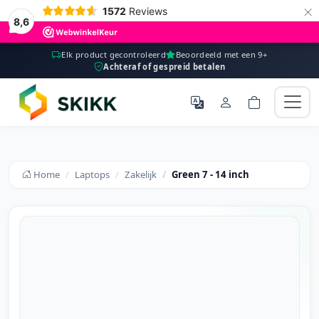
×
1572
Reviews
8,6
Elk product gecontroleerd
Beoordeeld met een 9+
Achteraf of gespreid betalen
Home
Laptops
Zakelijk
Green 7 - 14 inch