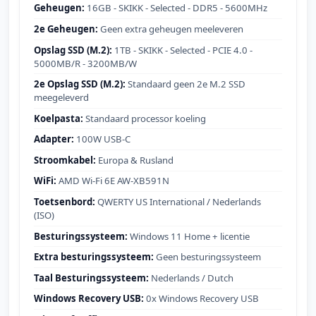
Geheugen:
16GB - SKIKK - Selected - DDR5 - 5600MHz
2e Geheugen:
Geen extra geheugen meeleveren
Opslag SSD (M.2):
1TB - SKIKK - Selected - PCIE 4.0 -
5000MB/R - 3200MB/W
2e Opslag SSD (M.2):
Standaard geen 2e M.2 SSD
meegeleverd
Koelpasta:
Standaard processor koeling
Adapter:
100W USB-C
Stroomkabel:
Europa & Rusland
WiFi:
AMD Wi-Fi 6E AW-XB591N
Toetsenbord:
QWERTY US International / Nederlands
(ISO)
Besturingssysteem:
Windows 11 Home + licentie
Extra besturingssysteem:
Geen besturingssysteem
Taal Besturingssysteem:
Nederlands / Dutch
Windows Recovery USB:
0x Windows Recovery USB