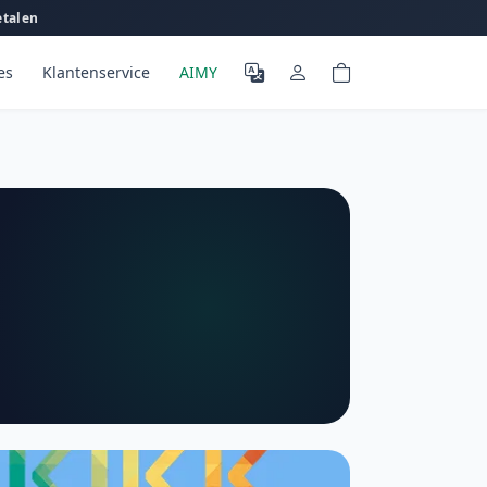
etalen
es
Klantenservice
AIMY