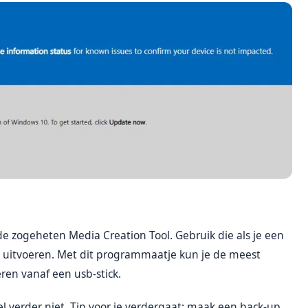
e zogeheten Media Creation Tool. Gebruik die als je een
t uitvoeren. Met dit programmaatje kun je de meest
ren vanaf een usb-stick.
el verder niet. Tip voor je verdergaat: maak een back-up