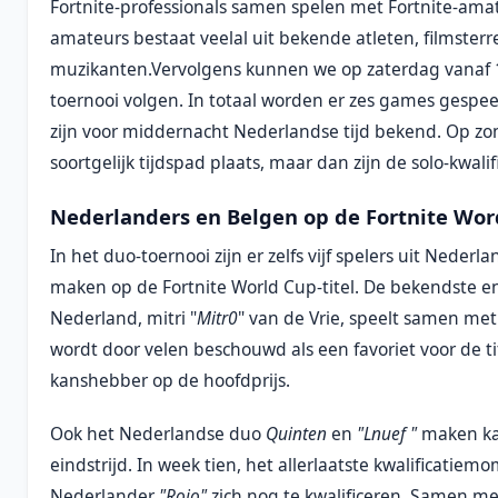
Fortnite-professionals samen spelen met Fortnite-ama
amateurs bestaat veelal uit bekende atleten, filmsterr
muzikanten.Vervolgens kunnen we op zaterdag vanaf 
toernooi volgen. In totaal worden er zes games gespe
zijn voor middernacht Nederlandse tijd bekend. Op zo
soortgelijk tijdspad plaats, maar dan zijn de solo-kwali
Nederlanders en Belgen op de Fortnite Wo
In het duo-toernooi zijn er zelfs vijf spelers uit Nederl
maken op de Fortnite World Cup-titel. De bekendste en
Nederland, mitri "
Mitr0
" van de Vrie, speelt samen met
wordt door velen beschouwd als een favoriet voor de t
kanshebber op de hoofdprijs.
Ook het Nederlandse duo
Quinten
en
"Lnuef "
maken ka
eindstrijd. In week tien, het allerlaatste kwalificatiem
Nederlander
"Rojo"
zich nog te kwalificeren. Samen me