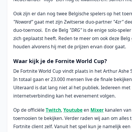
Ook zijn er dan nog twee Belgische spelers op het toe
"Noward"
gaat met zijn Zwitserse duo-partner
"4zr"
dee
duo-toernooi. En de Belg
"DRG"
is de enige solo-speler
zich geplaatst heeft. Reden te meer om ook deze Belg 
houden alvorens hij met de prijzen ervan door gaat.
Waar kijk je de Fornite World Cup?
De Fortnite World Cup vindt plaats in het Arthur Ashe
In totaal gaan er 23.000 mensen live de finale bekijken
Uiteraard is dat lang niet al het publiek. Iedereen met
internetverbinding kan het evenement volgen.
Op de officiële
Twitch
,
Youtube
en
Mixer
kanalen van 
toernooien te bekijken. Verder raden wij aan om alles 
Fortnite client zelf. Vanuit het spel kun je namelijk ee