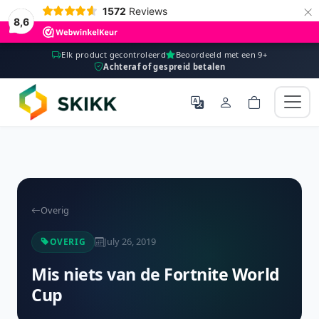
×
1572
Reviews
8,6
Elk product gecontroleerd
Beoordeeld met een 9+
Achteraf of gespreid betalen
Overig
July 26, 2019
OVERIG
Mis niets van de Fortnite World
Cup