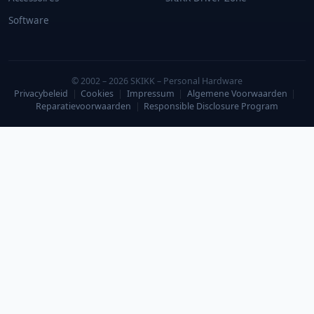
Software
© 2002 – 2026 SKIKK – Personal Hardware
Privacybeleid
|
Cookies
|
Impressum
|
Algemene Voorwaarden
|
Reparatievoorwaarden
|
Responsible Disclosure Program