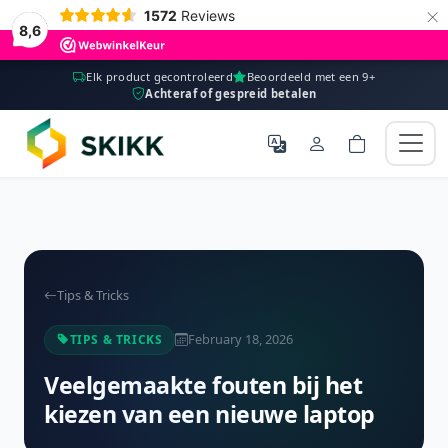
×
1572
Reviews
8,6
Elk product gecontroleerd
Beoordeeld met een 9+
Achteraf of gespreid betalen
Tips & Tricks
February 18, 2026
TIPS & TRICKS
Veelgemaakte fouten bij het
kiezen van een nieuwe laptop