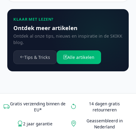
KLAAR MET LEZEN?
Ontdek meer artikelen
Ontdek al onze tips, nieuws en inspiratie in de SKIKK
blog.
Tips & Tricks
Alle artikelen
Gratis verzending binnen de
14 dagen gratis
EU*
retourneren
Geassembleerd in
2 jaar garantie
Nederland