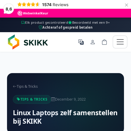
×
1574
Reviews
8,6
Elk product gecontroleerd
Beoordeeld met een 9+
Achteraf of gespreid betalen
Tips & Tricks
December 9, 2022
TIPS & TRICKS
Linux Laptops zelf samenstellen
bij SKIKK