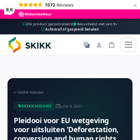
×
1572
Reviews
8,6
Elk product gecontroleerd
Beoordeeld met een 9+
Achteraf of gespreid betalen
SKIKK Nieuws
June 4, 2021
SKIKK NIEUWS
Pleidooi voor EU wetgeving
voor uitsluiten 'Deforestation,
conversion and human rights