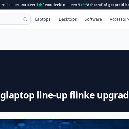
 product gecontroleerd
Beoordeeld met een 9+
Achteraf of gespreid b
Laptops
Desktops
Software
Accessoir
glaptop line-up flinke upgra