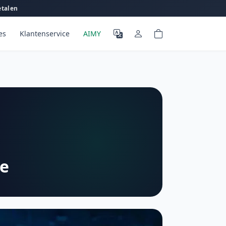
etalen
es
Klantenservice
AIMY
de