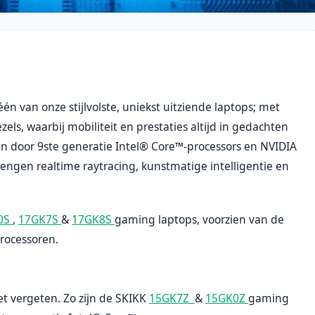
één van onze stijlvolste, uniekst uitziende laptops; met
ls, waarbij mobiliteit en prestaties altijd in gedachten
n door 9ste generatie Intel® Core™-processors en NVIDIA
engen realtime raytracing, kunstmatige intelligentie en
0S
,
17GK7S
&
17GK8S
gaming laptops, voorzien van de
processoren.
et vergeten. Zo zijn de SKIKK
15GK7Z
&
15GK0Z
gaming