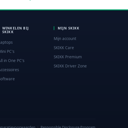
WINKELEN BIJ
MIJN SKIKK
SKIKK
Mijn account
Laptops
SKIKK Care
Mini PC's
SKIKK Premium
All in One PC's
SKIKK Driver Zone
Accessoires
Software
eparatievoorwaarden
|
Responsible Disclosure Program