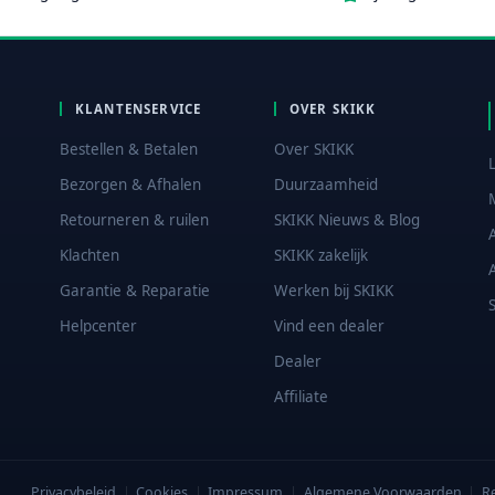
KLANTENSERVICE
OVER SKIKK
Bestellen & Betalen
Over SKIKK
Bezorgen & Afhalen
Duurzaamheid
Retourneren & ruilen
SKIKK Nieuws & Blog
Klachten
SKIKK zakelijk
Garantie & Reparatie
Werken bij SKIKK
Helpcenter
Vind een dealer
Dealer
Affiliate
Privacybeleid
|
Cookies
|
Impressum
|
Algemene Voorwaarden
|
R