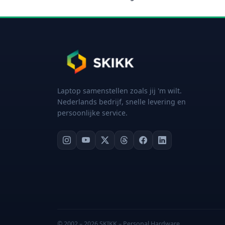
Laptop samenstellen zoals jij 'm wilt.
Nederlands bedrijf, snelle levering en
persoonlijke service.
© 2002 – 2026 SKIKK – Personal Hardware