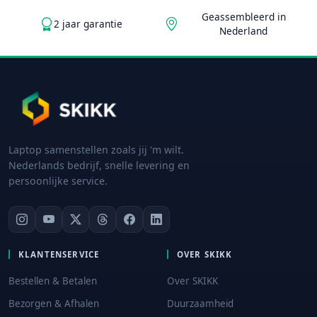
Geassembleerd in
2 jaar garantie
Nederland
Laptop samenstellen zoals jij 'm wilt.
Nederlands bedrijf, snelle levering en
persoonlijke service.
KLANTENSERVICE
OVER SKIKK
Bestellen & Betalen
Over SKIKK
Bezorgen & Afhalen
Duurzaamheid