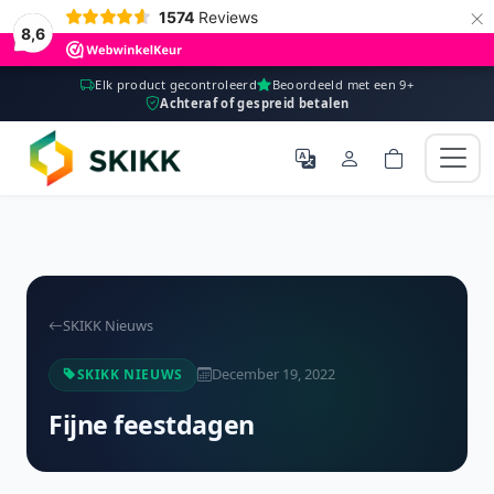
×
1574
Reviews
8,6
Elk product gecontroleerd
Beoordeeld met een 9+
Achteraf of gespreid betalen
SKIKK Nieuws
December 19, 2022
SKIKK NIEUWS
Fijne feestdagen