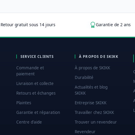
Retour gratuit sous 14 jours
Garantie de 2 ans
SERVICE CLIENTS
À PROPOS DE SKIKK
Commande et
À propos de SKIKK
paiement
Durabilité
Livraison et collecte
Actualités et blog
Retours et échanges
SKIKK
Plaintes
Entreprise SKIKK
L
Garantie et réparation
Travailler chez SKIKK
Centre d'aide
Trouver un revendeur
Revendeur