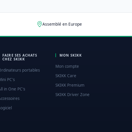
Assemblé en Europe
FAIRE SES ACHATS
MON SKIKK
CHEZ SKIKK
Mon compte
Ordinateurs portables
SKIKK Care
Mini PC's
SKIKK Premium
All in One PC's
SKIKK Driver Zone
Accessoires
ogiciel