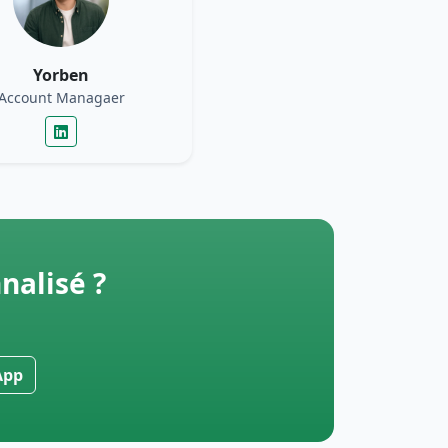
Yorben
Account Managaer
nalisé ?
App