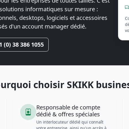
our les entreprises de toutes tailles. C'est
olutions informatiques sur mesure :
nnels, desktops, logiciels et accessoires
C
d
isés d'un account manager dédié.
vo
1 (0) 38 386 1055
urquoi choisir SKIKK busine
Responsable de compte
dédié & offres spéciales
Un interlocuteur dédié qui connaît
votre entreprise, ainsi qu'un accès à