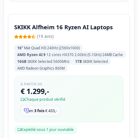
SKIKK Alfheim 16 Ryzen AI Laptops
(19 avis)
16"
Mat Quad HD 240Hz (2560x1600)
AMD Ryzen AI 9
12 cores HX370 2.0GHz (5.1GHz) 24MB Cache
16GB
SKIKK Selected 5600MHz
1TB
SKIKK Selected
AMD Radeon Graphics 860M
À PARTIR DE
€ 1.299,-
Chaque produit vérifié
en
3 fois
€
433,-
Expédié sous 1 jour ouvrable