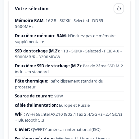
Votre sélection
Mémoire RAM:
16GB - SKIKK - Selected - DDR5 -
5600MHz
Deuxième mémoire RAM:
N'incluez pas de mémoire
supplémentaire
SSD de stockage (M.2):
1TB - SKIKK - Selected - PCIE 4.0 -
5000MB/R - 3200MB/W
Deuxième SSD de stockage (M.2):
Pas de 2ème SSD M.2
inclus en standard
Pâte thermique:
Refroidissement standard du
processeur
Source de courant:
90W
câble d'alimentation:
Europe et Russie
WiFi:
Wi-Fi 6E Intel AX210 (802.11ax 2.4/5GHz - 2.4Gb/s)
+ Bluetooth 5.3
Clavier:
QWERTY américain international (ISO)
Système opérateur:
Windows 11 Home + Licence