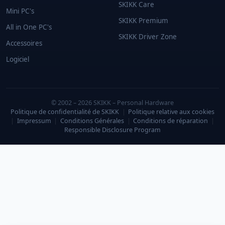
SKIKK Care
Mini PC's
SKIKK Premium
All in One PC's
SKIKK Driver Zone
Accessoires
Logiciel
© 2002 – 2026 SKIKK – Personal Hardware
Politique de confidentialité de SKIKK
|
Politique relative aux cookies
|
Impressum
|
Conditions Générales
|
Conditions de réparation
|
Responsible Disclosure Program