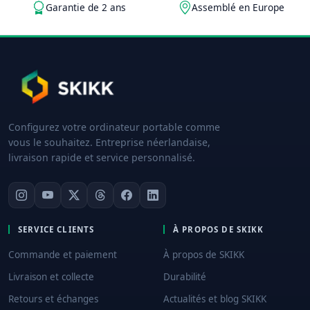
Garantie de 2 ans
Assemblé en Europe
Configurez votre ordinateur portable comme
vous le souhaitez. Entreprise néerlandaise,
livraison rapide et service personnalisé.
SERVICE CLIENTS
À PROPOS DE SKIKK
Commande et paiement
À propos de SKIKK
Livraison et collecte
Durabilité
Retours et échanges
Actualités et blog SKIKK