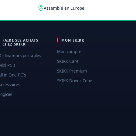
Assemblé en Europe
FAIRE SES ACHATS
MON SKIKK
CHEZ SKIKK
Mon compte
Ordinateurs portables
SKIKK Care
Mini PC's
SKIKK Premium
All in One PC's
SKIKK Driver Zone
Accessoires
ogiciel