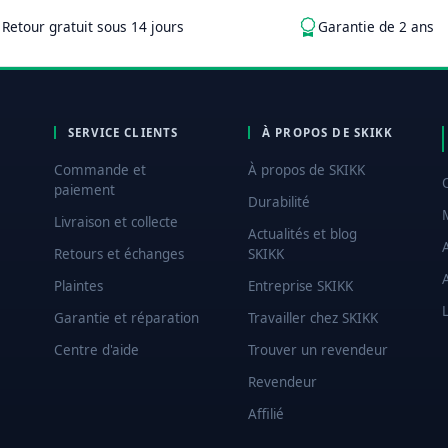
Retour gratuit sous 14 jours
Garantie de 2 ans
SERVICE CLIENTS
À PROPOS DE SKIKK
Commande et
À propos de SKIKK
paiement
Durabilité
Livraison et collecte
Actualités et blog
Retours et échanges
SKIKK
Plaintes
Entreprise SKIKK
L
Garantie et réparation
Travailler chez SKIKK
Centre d'aide
Trouver un revendeur
Revendeur
Affilié