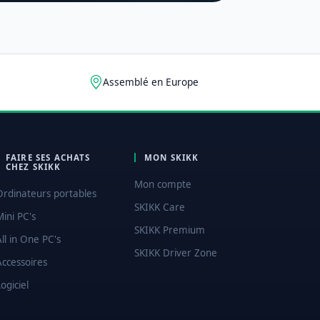
Assemblé en Europe
FAIRE SES ACHATS
MON SKIKK
CHEZ SKIKK
Mon compte
Ordinateurs portables
SKIKK Care
Mini PC's
SKIKK Premium
All in One PC's
SKIKK Driver Zone
Accessoires
ogiciel