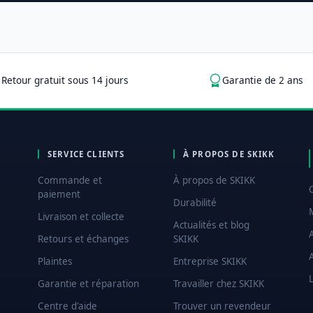
Retour gratuit sous 14 jours
Garantie de 2 ans
SERVICE CLIENTS
À PROPOS DE SKIKK
Commande et
À propos de SKIKK
paiement
Durabilité
Livraison et collecte
Actualités et blog
Retours et échanges
SKIKK
Plaintes
Entreprise SKIKK
L
Garantie et réparation
Travailler chez SKIKK
Centre d'aide
Trouver un revendeur