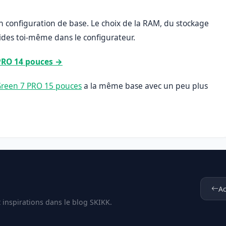
configuration de base. Le choix de la RAM, du stockage
cides toi-même dans le configurateur.
 PRO 14 pouces →
reen 7 PRO 15 pouces
a la même base avec un peu plus
Ac
t inspirations dans le blog SKIKK.