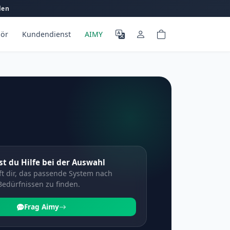
len
ör
Kundendienst
AIMY
t du Hilfe bei der Auswahl
ft dir, das passende System nach
Bedürfnissen zu finden.
Frag Aimy