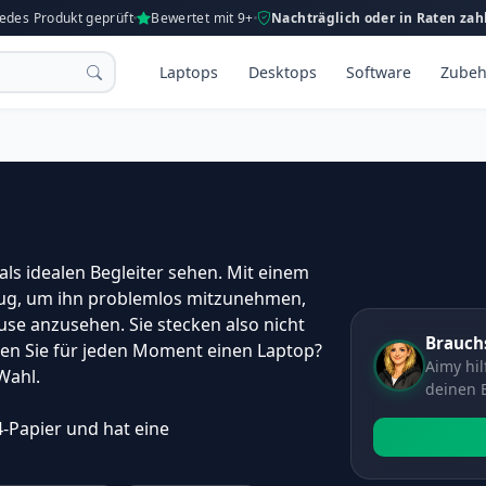
Jedes Produkt geprüft
Bewertet mit 9+
Nachträglich oder in Raten zah
Laptops
Desktops
Software
Zubeh
als idealen Begleiter sehen. Mit einem
enug, um ihn problemlos mitzunehmen,
se anzusehen. Sie stecken also nicht
Brauchs
en Sie für jeden Moment einen Laptop?
Aimy hil
Wahl.
deinen 
A4-Papier und hat eine