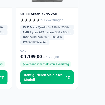
SKIKK Green 7 - 15 Zoll
★
★
★
★
★
27 Bewertungen
00)
15.3"
Matte Quad HD+ 180Hz (2560x1600)
ache
AMD Ryzen AI 7
8 cores 350 2.0GHz (5.0GHz) 16MB Cache
16GB
SKIKK Selected 5600MHz
1TB
SKIKK Selected
VON
€ 1.199,00
€ 1.299,00
ag
Versand innerhalb von 1 Werktag
Konfigurieren Sie dieses
Modell