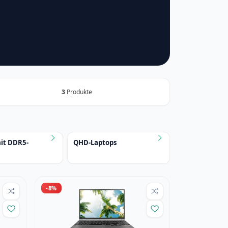
3
Produkte
it DDR5-
QHD-Laptops
-8%