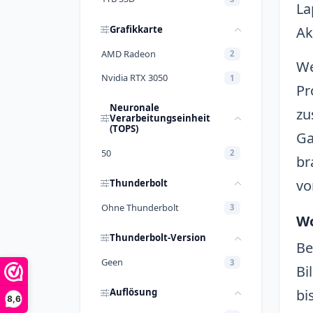
La
Grafikkarte
Ak
AMD Radeon
2
We
Nvidia RTX 3050
1
Pr
Neuronale
zu
Verarbeitungseinheit
(TOPS)
Ga
50
2
br
vo
Thunderbolt
Ohne Thunderbolt
3
Wo
Thunderbolt-Version
Be
Geen
3
Bi
bi
Auflösung
8,6