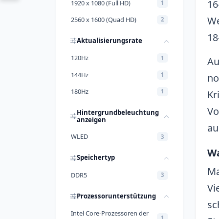
16
1920 x 1080 (Full HD)
1
We
2560 x 1600 (Quad HD)
2
18
Aktualisierungsrate
120Hz
1
Au
144Hz
1
no
180Hz
1
Kr
Vo
Hintergrundbeleuchtung
anzeigen
au
WLED
3
Wa
Speichertyp
Ma
DDR5
3
Vi
Prozessorunterstützung
sc
Intel Core-Prozessoren der
1