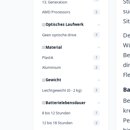
St
13. Generation
su
AMD Processors
2
Si
Optisches Laufwerk
De
Geen optische drive
3
Wü
Material
Be
Plastik
1
di
Aluminium
2
Fl
Gewicht
Ba
Leichtgewicht (0 - 2 kg)
3
Be
Batterielebensdauer
kr
8 bis 12 Stunden
1
Pe
12 bis 18 Stunden
2