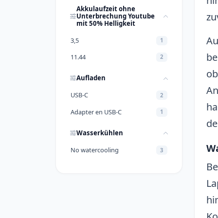
hi
Akkulaufzeit ohne
zu
Unterbrechung Youtube
mit 50% Helligkeit
Au
3,5
1
be
11.44
2
ob
Aufladen
An
USB-C
2
ha
Adapter en USB-C
1
de
Wasserkühlen
Wa
No watercooling
3
Be
La
hi
Ko