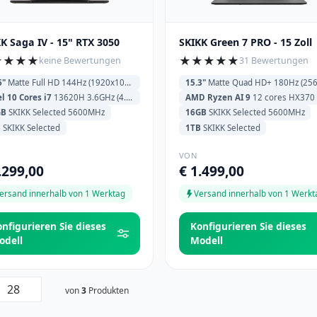
K Saga IV - 15" RTX 3050
SKIKK Green 7 PRO - 15 Zoll
★
★
★
★
★
★
★
★
★
keine Bewertungen
31 Bewertungen
6"
Matte Full HD 144Hz (1920x1080)
15.3"
Matte Quad HD+ 180Hz (2560x16
el 10 Cores i7
13620H 3.6GHz (4.9GHz) 24MB Cache
AMD Ryzen AI 9
12 cores HX370 2.0GHz (5.1GHz) 24MB C
GB
SKIKK Selected 5600MHz
16GB
SKIKK Selected 5600MHz
B
SKIKK Selected
1TB
SKIKK Selected
VON
.299,00
€ 1.499,00
ersand innerhalb von 1 Werktag
Versand innerhalb von 1 Werkt
onfigurieren Sie dieses
Konfigurieren Sie dieses
odell
Modell
von
3
Produkten