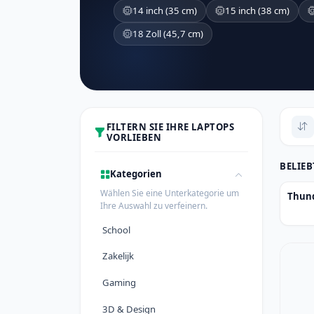
14 inch (35 cm)
15 inch (38 cm)
18 Zoll (45,7 cm)
FILTERN SIE IHRE LAPTOPS
VORLIEBEN
BELIE
Kategorien
Wählen Sie eine Unterkategorie um
Thund
Ihre Auswahl zu verfeinern.
School
Zakelijk
Gaming
3D & Design