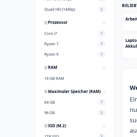
BELIE
Quad HD (1440p)
2
Arbei
Prozessor
Core i7
1
Lapto
Ryzen 7
1
Akkul
Ryzen 9
1
RAM
16 GB RAM
We
Maximaler Speicher (RAM)
Ei
64 GB
1
nu
96 GB
2
su
SSD (M.2)
au
1TB SSD
3