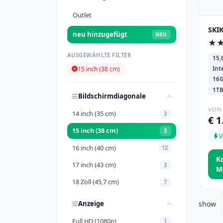
Outlet
SKIK
neu hinzugefügt
NEU
★
AUSGEWÄHLTE FILTER
15,
Int
15 inch (38 cm)
16
1T
Bildschirmdiagonale
VON
14 inch (35 cm)
3
€ 1
15 inch (38 cm)
3
V
16 inch (40 cm)
12
K
17 inch (43 cm)
3
M
18 Zoll (45,7 cm)
7
Anzeige
show
Full HD (1080p)
1