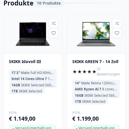
Produkte
10 Produkte
SKIKK Idavoll III
SKIKK GREEN 7 - 14 Zoll
31
★
★
★
★
★
17.3"
Matte Full HD 60Hz (1920x1080)
Bewertungen
Intel 14 Cores Ultra 7
155U 700MHz (4.5GHz) 18MB Cache
14"
Matte Retina 120Hz (2880x1800)
16GB
SKIKK Selected 5600MHz
AMD Ryzen AI 7
8 cores 350 2.0GHz (5.0GHz) 16MB Cache
1TB
SKIKK Selected
16GB
SKIKK Selected 5600MHz
1TB
SKIKK Selected
VON
VON
€ 1.149,00
€ 1.199,00
Versand innerhalb von
Versand innerhalb von