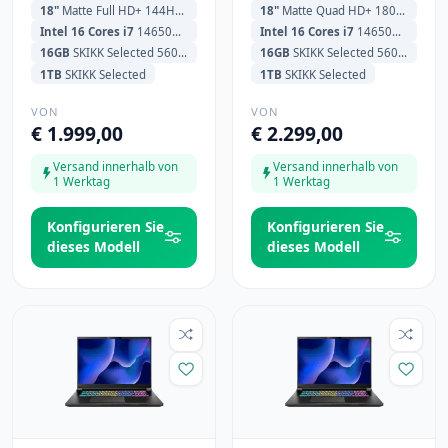
18"
Matte Full HD+ 144Hz (1920x1200)
18"
Matte Quad HD+ 180Hz (2560x1600)
Intel 16 Cores i7
14650HX 1.6GHz (5.2GHz) 30MB Cache
Intel 16 Cores i7
14650HX 1.6GHz (5.2GHz) 30MB Cache
16GB
SKIKK Selected 5600MHz
16GB
SKIKK Selected 5600MHz
1TB
SKIKK Selected
1TB
SKIKK Selected
VON
VON
€ 1.999,00
€ 2.299,00
Versand innerhalb von
Versand innerhalb von
1 Werktag
1 Werktag
Konfigurieren Sie
Konfigurieren Sie
dieses Modell
dieses Modell