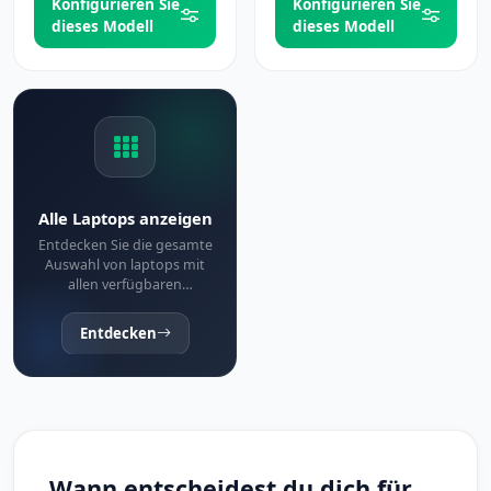
Konfigurieren Sie
Konfigurieren Sie
dieses Modell
dieses Modell
Alle Laptops anzeigen
Entdecken Sie die gesamte
Auswahl von laptops mit
allen verfügbaren
Optionen und
Konfigurationen
Entdecken
Wann entscheidest du dich für