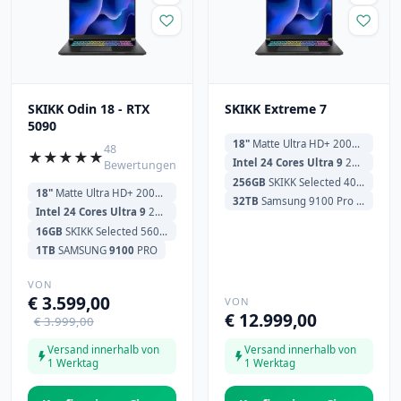
SKIKK Odin 18 - RTX
SKIKK Extreme 7
5090
18"
Matte Ultra HD+ 200Hz (3840x2400)
48
★
★
★
★
★
Intel 24 Cores Ultra 9
275HX 2.1GHz (5.4GHz) 36MB Cache
Bewertungen
256GB
SKIKK Selected 4000MHz
18"
Matte Ultra HD+ 200Hz (3840x2400)
32TB
Samsung 9100 Pro (4x 8TB)
Intel 24 Cores Ultra 9
275HX 2.1GHz (5.4GHz) 36MB Cache
16GB
SKIKK Selected 5600MHz
1TB
SAMSUNG
9100
PRO
VON
€ 3.599,00
VON
€ 12.999,00
€ 3.999,00
Versand innerhalb von
Versand innerhalb von
1 Werktag
1 Werktag