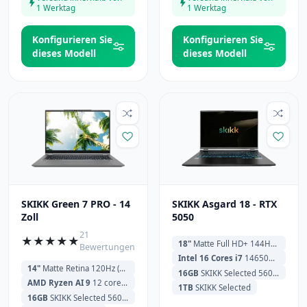
1 Werktag
1 Werktag
Konfigurieren Sie
Konfigurieren Sie
dieses Modell
dieses Modell
SKIKK Green 7 PRO - 14
SKIKK Asgard 18 - RTX
Zoll
5050
21
★
★
★
★
★
18"
Matte Full HD+ 144Hz (1920x1200)
Bewertungen
Intel 16 Cores i7
14650HX 1.6GHz (5.2GHz) 30MB Cache
14"
Matte Retina 120Hz (2880x1800)
16GB
SKIKK Selected 5600MHz
AMD Ryzen AI 9
12 cores HX370 2.0GHz (5.1GHz) 24MB Cache
1TB
SKIKK Selected
16GB
SKIKK Selected 5600MHz