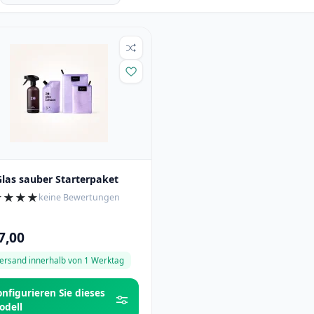
las sauber Starterpaket
★
★
★
★
keine Bewertungen
7,00
ersand innerhalb von 1 Werktag
onfigurieren Sie dieses
odell