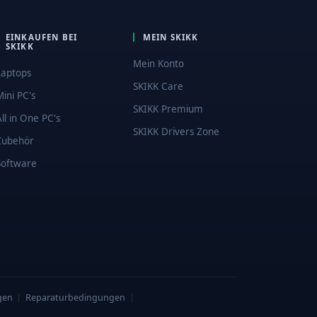
EINKAUFEN BEI
MEIN SKIKK
SKIKK
Mein Konto
Laptops
SKIKK Care
Mini PC's
SKIKK Premium
All in One PC's
SKIKK Drivers Zone
Zubehör
Software
gen
|
Reparaturbedingungen
|