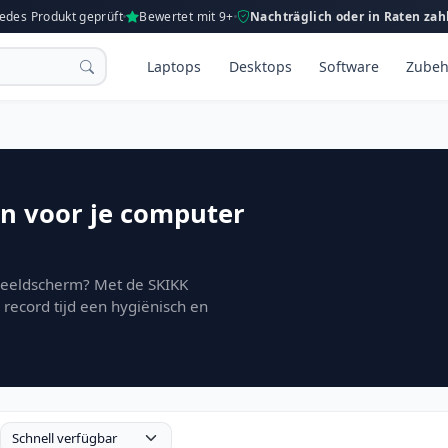
Jedes Produkt geprüft
Bewertet mit 9+
Nachträglich oder in Raten zah
Laptops
Desktops
Software
Zubeh
n voor je computer
beeldscherm? Met de SKIKK
record tijd een hygiënisch en