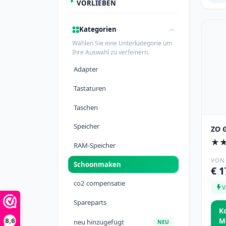
VORLIEBEN
Kategorien
Wählen Sie eine Unterkategorie um
Ihre Auswahl zu verfeinern.
Adapter
Tastaturen
Taschen
Speicher
ZO G
★
RAM-Speicher
VON
Schoonmaken
€ 1
co2 compensatie
V
Spareparts
K
M
8,6
neu hinzugefügt
NEU