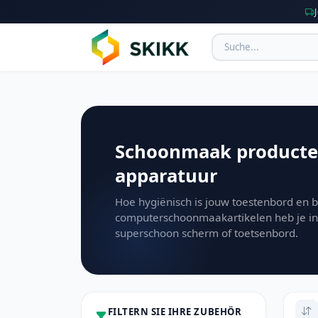
Schoonmaak producte
apparatuur
Hoe hygiënisch is jouw toestenbord en 
computerschoonmaakartikelen heb je in 
superschoon scherm of toetsenbord.
FILTERN SIE IHRE ZUBEHÖR