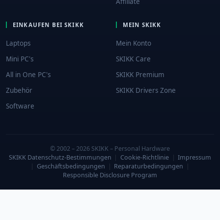
Affiliate
EINKAUFEN BEI SKIKK
MEIN SKIKK
Laptops
Mein Konto
Mini PC's
SKIKK Care
All in One PC's
SKIKK Premium
Zubehör
SKIKK Drivers Zone
Software
© 2002 – 2026 SKIKK – Personal Hardware
SKIKK Datenschutz-Bestimmungen
|
Cookie-Richtlinie
|
Impressum
|
Geschäftsbedingungen
|
Reparaturbedingungen
|
Responsible Disclosure Program