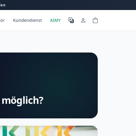
len
ör
Kundendienst
AIMY
s möglich?