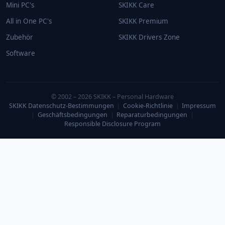
Mini PC's
SKIKK Care
All in One PC's
SKIKK Premium
Zubehör
SKIKK Drivers Zone
Software
© 2002 – 2026 SKIKK – Personal Hardware
SKIKK Datenschutz-Bestimmungen
|
Cookie-Richtlinie
|
Impressum
|
Geschäftsbedingungen
|
Reparaturbedingungen
|
Responsible Disclosure Program