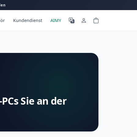
len
ör
Kundendienst
AIMY
-PCs Sie an der