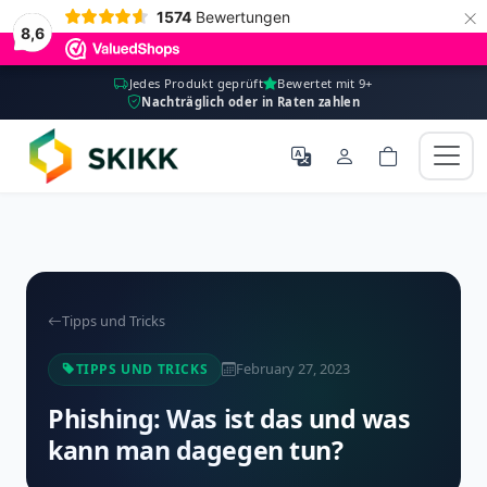
×
1574
Bewertungen
8,6
Jedes Produkt geprüft
Bewertet mit 9+
Nachträglich oder in Raten zahlen
Tipps und Tricks
February 27, 2023
TIPPS UND TRICKS
Phishing: Was ist das und was
kann man dagegen tun?