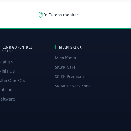
In Europa montiert
EINKAUFEN BEI
MEIN SKIKK
SKIKK
Mein Konto
Laptops
SKIKK Care
Mini PC's
SKIKK Premium
All in One PC's
SKIKK Drivers Zone
Zubehör
Software