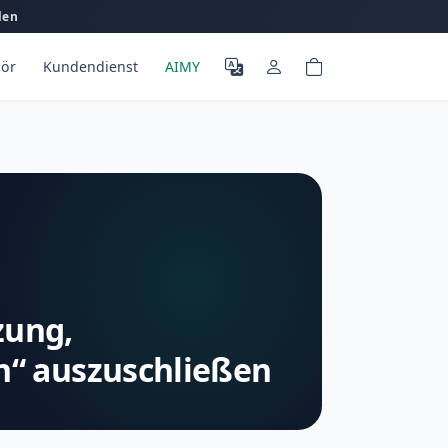
len
ör
Kundendienst
AIMY
zung,
“ auszuschließen