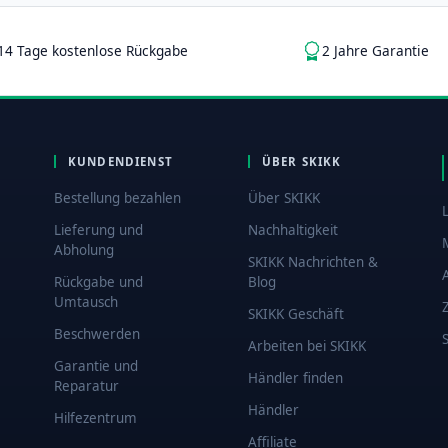
14 Tage kostenlose Rückgabe
2 Jahre Garantie
KUNDENDIENST
ÜBER SKIKK
Bestellung bezahlen
Über SKIKK
Lieferung und
Nachhaltigkeit
Abholung
SKIKK Nachrichten &
Rückgabe und
Blog
Umtausch
SKIKK Geschäft
Beschwerden
Arbeiten bei SKIKK
Garantie und
Händler finden
Reparatur
Händler
Hilfezentrum
Affiliate