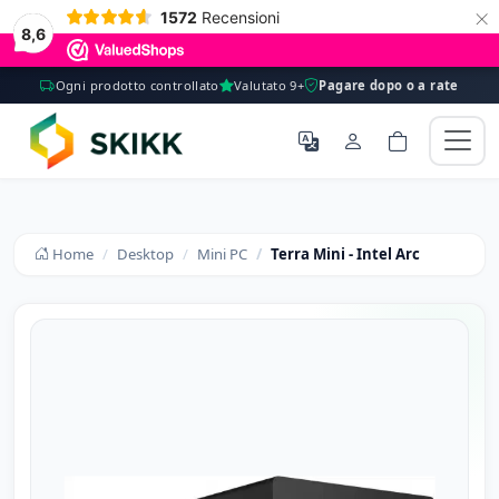
×
1572
Recensioni
8,6
Ogni prodotto controllato
Valutato 9+
Pagare dopo o a rate
Home
Desktop
Mini PC
Terra Mini - Intel Arc