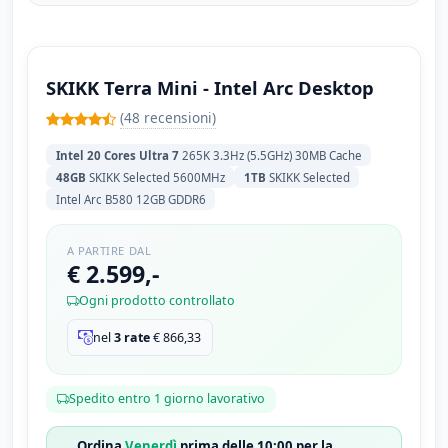
SKIKK Terra Mini - Intel Arc Desktop
(48 recensioni)
Intel 20 Cores Ultra 7
265K 3.3Hz (5.5GHz) 30MB Cache
48GB
SKIKK Selected 5600MHz
1TB
SKIKK Selected
Intel Arc B580 12GB GDDR6
A PARTIRE DAL
€ 2.599,-
Ogni prodotto controllato
nel
3 rate
€
866,33
Spedito entro 1 giorno lavorativo
Ordina
Venerdì
prima delle 10:00 per la