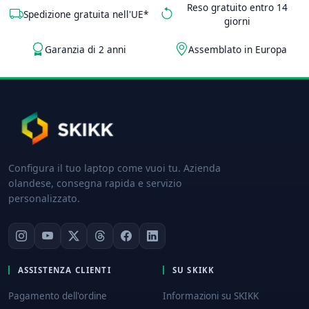
Reso gratuito entro 14
Spedizione gratuita nell'UE*
giorni
Garanzia di 2 anni
Assemblato in Europa
Configura il tuo laptop come vuoi tu. Azienda
olandese, consegna rapida e servizio
personalizzato.
ASSISTENZA CLIENTI
SU SKIKK
Pagamento dell'ordine
Informazioni su SKIKK