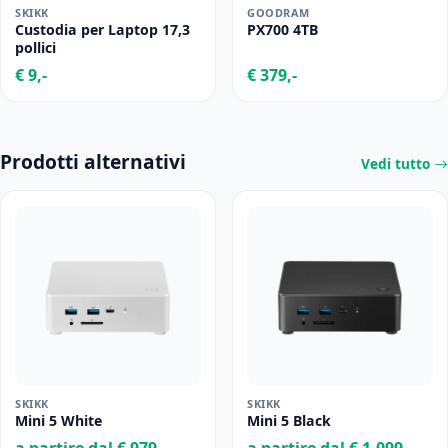
SKIKK
GOODRAM
Custodia per Laptop 17,3
PX700 4TB
pollici
€ 9,-
€ 379,-
Prodotti alternativi
Vedi tutto
SKIKK
SKIKK
Mini 5 White
Mini 5 Black
a partire dal € 979,-
a partire dal € 1.099,-