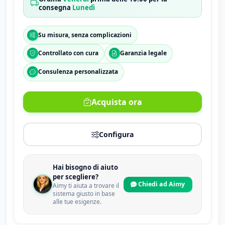
consegna
Lunedì
Su misura, senza complicazioni
Controllato con cura
Garanzia legale
Consulenza personalizzata
Acquista ora
Configura
Hai bisogno di aiuto
per scegliere?
Chiedi ad Aimy
Aimy ti aiuta a trovare il
sistema giusto in base
alle tue esigenze.