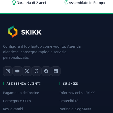
Garanzia di 2 anni
Assemblato in Europa
Configura il tuo laptop come vuoi tu. Azienda
olandese, consegna rapida e servizio
personalizzato.
ASSISTENZA CLIENTI
SU SKIKK
Pagamento dell'ordine
Informazioni su SKIKK
Consegna e ritiro
Sostenibilità
Resi e cambi
Notizie e blog SKIKK