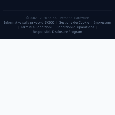
© 2002 – 2026 SKIKK – Personal Hardware
Informativa sulla privacy di SKIKK
|
Gestione dei Cookie
|
Impressum
|
Termini e Condizioni
|
Condizioni di riparazione
|
Responsible Disclosure Program