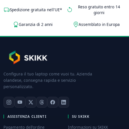
Reso gratuito entro 14
Spedizione gratuita nell'UE*
giorni
Garanzia di 2 anni
Assemblato in Europa
Configura il tuo laptop come vuoi tu. Azienda
olandese, consegna rapida e servizio
personalizzato.
ASSISTENZA CLIENTI
SU SKIKK
Pagamento dell'ordine
Informazioni su SKIKK