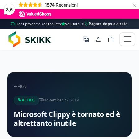
×
1574
Recensioni
8,6
Ogni prodotto controllato
Valutato 9+
Pagare dopo o a rate
Altro
November 22, 2019
ALTRO
Microsoft Clippy è tornato ed è
altrettanto inutile