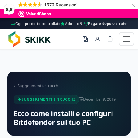
×
1572
Recensioni
8,6
Ogni prodotto controllato
Valutato 9+
Pagare dopo o a rate
Suggerimenti e trucchi
December 9, 2019
SUGGERIMENTI E TRUCCHI
Ecco come installi e configuri
Bitdefender sul tuo PC