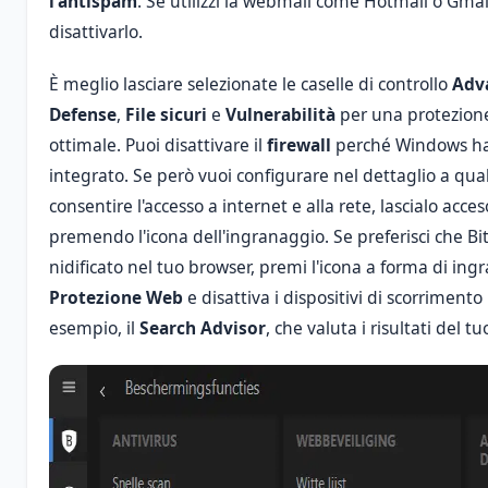
l'antispam
. Se utilizzi la webmail come Hotmail o Gmail,
disattivarlo.
È meglio lasciare selezionate le caselle di controllo
Adv
Defense
,
File sicuri
e
Vulnerabilità
per una protezion
ottimale. Puoi disattivare il
firewall
perché Windows ha i
integrato. Se però vuoi configurare nel dettaglio a q
consentire l'accesso a internet e alla rete, lascialo acce
premendo l'icona dell'ingranaggio. Se preferisci che 
nidificato nel tuo browser, premi l'icona a forma di in
Protezione Web
e disattiva i dispositivi di scorrimento
esempio, il
Search Advisor
, che valuta i risultati del t