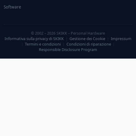
Software
© 2002 – 2026 SKIKK – Personal Hardware
Informativa sulla privacy di SKIKK
|
Gestione dei Cookie
|
Impressum
|
Termini e condizioni
|
Condizioni di riparazione
|
Responsible Disclosure Program