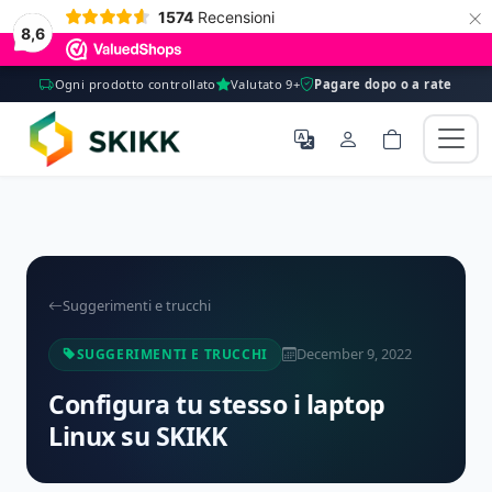
×
1574
Recensioni
8,6
Ogni prodotto controllato
Valutato 9+
Pagare dopo o a rate
Suggerimenti e trucchi
December 9, 2022
SUGGERIMENTI E TRUCCHI
Configura tu stesso i laptop
Linux su SKIKK