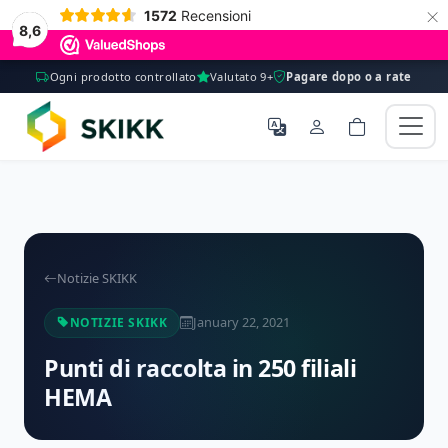
×
1572
Recensioni
8,6
Ogni prodotto controllato
Valutato 9+
Pagare dopo o a rate
Notizie SKIKK
January 22, 2021
NOTIZIE SKIKK
Punti di raccolta in 250 filiali
HEMA