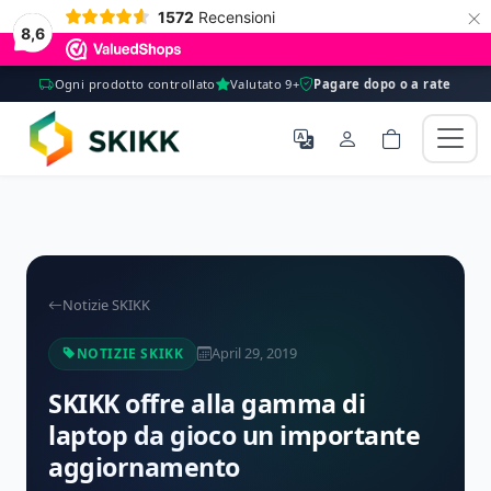
×
1572
Recensioni
8,6
Ogni prodotto controllato
Valutato 9+
Pagare dopo o a rate
Notizie SKIKK
April 29, 2019
NOTIZIE SKIKK
SKIKK offre alla gamma di
laptop da gioco un importante
aggiornamento