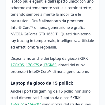
laptop più eleganti e dall'aspetto unico; con uno
schermo estremamente sottile e cornici strette,
tenendo sempre a mente la mobilità e le
prestazioni. Ora è alimentato da processori
Intel® Core™ di nona generazione e grafica
NVIDIA GeForce GTX 1660 Ti. Questi riuniscono
ray tracing in tempo reale, intelligenza artificiale
ed effetti ombra regolabili.
Disponiamo anche dei laptop da gioco SKIKK
17GK0S
,
17GK7S
e
17GK8S
, dotati dei nuovi
processori Intel® Core™ di nona generazione.
Laptop da gioco da 15 pollici:
Anche i portatili gaming da 15 pollici non sono
stati dimenticati. I laptop da gioco SKIKK
15GK7Z
e
15GK0Z
sono inoltre dotati dei nuovi