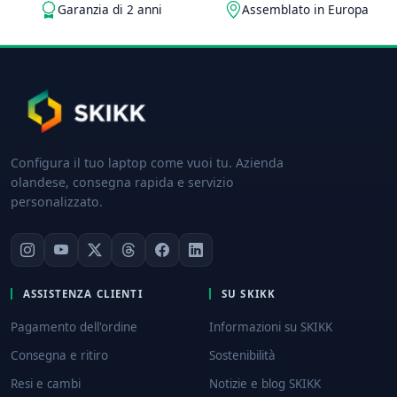
Garanzia di 2 anni
Assemblato in Europa
Configura il tuo laptop come vuoi tu. Azienda
olandese, consegna rapida e servizio
personalizzato.
ASSISTENZA CLIENTI
SU SKIKK
Pagamento dell'ordine
Informazioni su SKIKK
Consegna e ritiro
Sostenibilità
Resi e cambi
Notizie e blog SKIKK