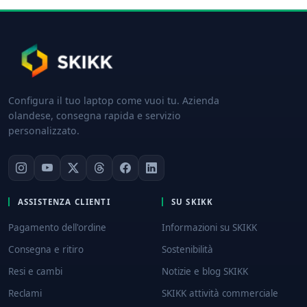
Configura il tuo laptop come vuoi tu. Azienda
olandese, consegna rapida e servizio
personalizzato.
ASSISTENZA CLIENTI
SU SKIKK
Pagamento dell'ordine
Informazioni su SKIKK
Consegna e ritiro
Sostenibilità
Resi e cambi
Notizie e blog SKIKK
Reclami
SKIKK attività commerciale