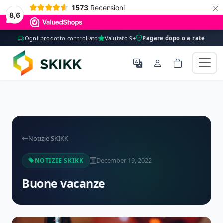
×
1573
Recensioni
8,6
Ogni prodotto controllato
Valutato 9+
Pagare dopo o a rate
Notizie SKIKK
December 19, 2022
NOTIZIE SKIKK
Buone vacanze