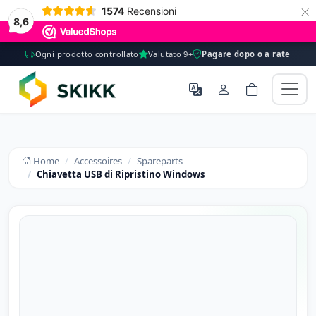
×
1574
Recensioni
8,6
Ogni prodotto controllato
Valutato 9+
Pagare dopo o a rate
Home
Accessoires
Spareparts
Chiavetta USB di Ripristino Windows