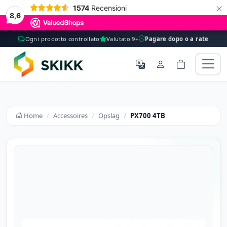
×
1574
Recensioni
8,6
Ogni prodotto controllato
Valutato 9+
Pagare dopo o a rate
Home
Accessoires
Opslag
PX700 4TB