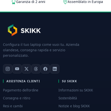
Garanzia di 2 anni
Assemblato in Europa
Configura il tuo laptop come vuoi tu. Azienda
olandese, consegna rapida e servizio
personalizzato.
ASSISTENZA CLIENTI
SU SKIKK
Pagamento dell'ordine
Informazioni su SKIKK
Consegna e ritiro
Sostenibilità
Resi e cambi
Notizie e blog SKIKK