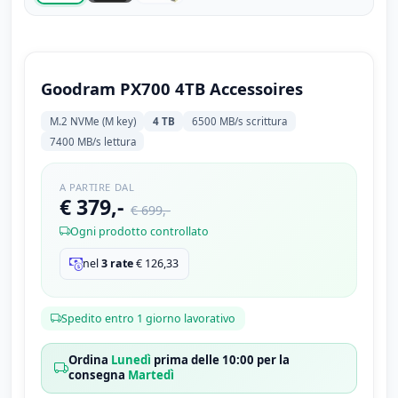
Goodram PX700 4TB Accessoires
M.2 NVMe (M key)
4 TB
6500 MB/s scrittura
7400 MB/s lettura
A PARTIRE DAL
€ 379,-
€ 699,-
Ogni prodotto controllato
nel
3 rate
€
126,33
Spedito entro 1 giorno lavorativo
Ordina
Lunedì
prima delle 10:00 per la
consegna
Martedì