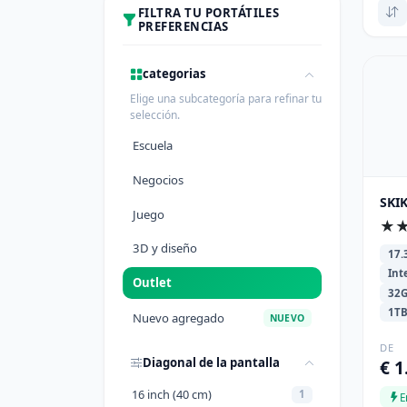
FILTRA TU PORTÁTILES
PREFERENCIAS
categorias
Elige una subcategoría para refinar tu
selección.
Escuela
Negocios
SKIK
Juego
★
3D y diseño
17.
Int
Outlet
32
1T
Nuevo agregado
NUEVO
DE
Diagonal de la pantalla
€ 1
16 inch (40 cm)
1
E