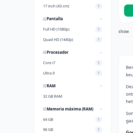
17 inch (43 cm)
1
Pantalla
Full HD (1080p)
1
show
Quad HD (1440p)
1
Procesador
Core i7
1
Ben
Ultra 9
1
keu
RAM
Dez
ont
32 GB RAM
het
Memoria máxima (RAM)
Som
64 GB
1
gaa
96 GB
1
Go