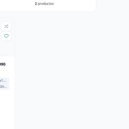
2
productos
090
Nits
 Cache