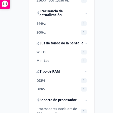
2560 x 1600 (Quad HD)
1
8,6
Frecuencia de
actualización
144Hz
1
300Hz
1
Luz de fondo de la pantalla
WLED
1
Mini Led
1
Tipo de RAM
DDR4
1
DDR5
1
Soporte de procesador
Procesadores Intel Core de
1