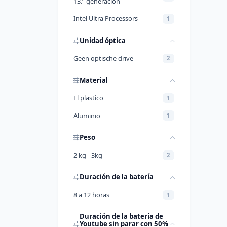
13.ª generación
Intel Ultra Processors
1
Unidad óptica
Geen optische drive
2
Material
El plastico
1
Aluminio
1
Peso
2 kg - 3kg
2
Duración de la batería
8 a 12 horas
1
Duración de la batería de
Youtube sin parar con 50%