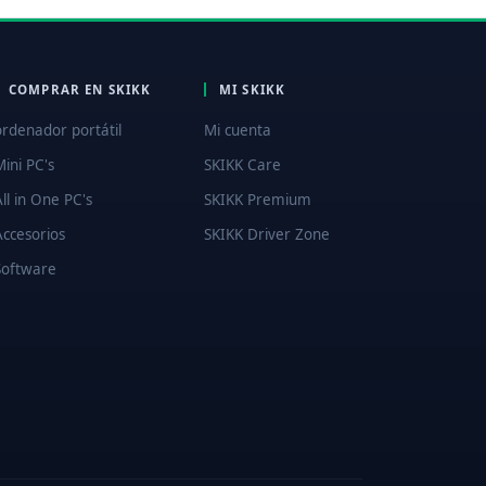
COMPRAR EN SKIKK
MI SKIKK
ordenador portátil
Mi cuenta
Mini PC's
SKIKK Care
All in One PC's
SKIKK Premium
Accesorios
SKIKK Driver Zone
Software