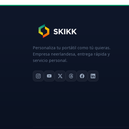
Personaliza tu portátil como tú quieras.
Empresa neerlandesa, entrega rápida y
servicio personal.