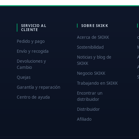
SERVICIO AL
SOBRE SKIKK
CLIENTE
Acerca de SKIKK
Pedido y pago
Sostenibilidad
Envío y recogida
Noticias y blog de
Devoluciones y
SKIKK
Cambio
Negocio SKIKK
Quejas
Trabajando en SKIKK
Garantía y reparación
Encontrar un
Centro de ayuda
distribuidor
Distribuidor
Afiliado