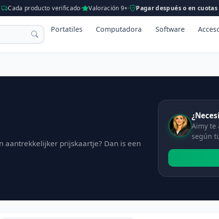
Cada producto verificado
Valoración 9+
Pagar después o en cuotas
Portatiles
Computadora
Software
Acces
¿Necesi
Aimy te
según t
 aantrekkelijker prijskaartje? Dan is een