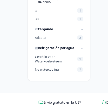
de brillo
3
1
3,5
1
Cargando
Adapter
2
Refrigeración por agua
Geschikt voor
1
Waterkoelsysteem
No watercooling
1
Envío gratuito en la UE*
D