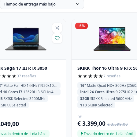
-6%
K Saga 17 III RTX 3050
SKIKK Thor 16 Ultra 9 RTX 5
★
★
★
★
★
★
★
★
★
37 reseñas
7 reseñas
3"
Matte Full HD 144Hz (1920x1080)
16"
Matte Quad HD+ 300Hz (2560x1600) Mini-LED 1250 
el 10 Cores i7
13620H 3.6GHz (4.9GHz) 24MB Cache
Intel 24 Cores Ultra 9
275HX 2.1GHz (5.4GHz) 36MB
GB
SKIKK Selected 3200MHz
32GB
SKIKK Selected 5600MHz
B
SKIKK Selected
1TB
SKIKK Selected
DE
€ 3.399,00
.049,00
€ 3.599,00
nviado dentro de 1 día hábil
Enviado dentro de 1 día hábil