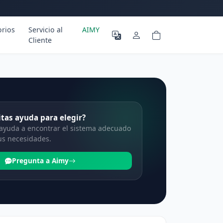
orios
Servicio al
AIMY
Cliente
tas ayuda para elegir?
 ayuda a encontrar el sistema adecuado
us necesidades.
Pregunta a Aimy