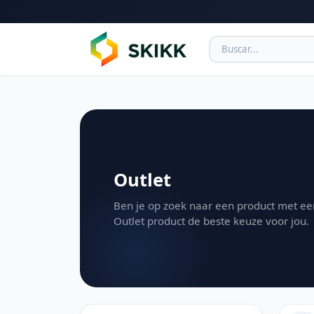
Outlet
Ben je op zoek naar een product met een
Outlet product de beste keuze voor jou.