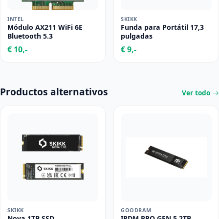
INTEL
SKIKK
Módulo AX211 WiFi 6E
Funda para Portátil 17,3
Bluetooth 5.3
pulgadas
€ 10,-
€ 9,-
Productos alternativos
Ver todo
SKIKK
GOODRAM
Nova 1TB SSD
IRDM PRO GEN 5 2TB