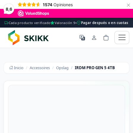
×
1574
Opiniones
8,6
Cada producto verificado
Valoración 9+
Pagar después o en cuotas
Inicio
Accessoires
Opslag
IRDM PRO GEN 5 4TB