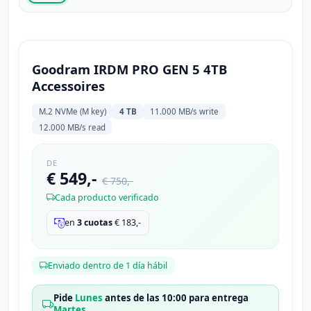
Goodram IRDM PRO GEN 5 4TB
Accessoires
M.2 NVMe (M key)
4 TB
11.000 MB/s write
12.000 MB/s read
DE
€ 549,-
€ 750,-
Cada producto verificado
en
3 cuotas
€
183,-
Enviado dentro de 1 día hábil
Pide
Lunes
antes de las 10:00 para entrega
Martes