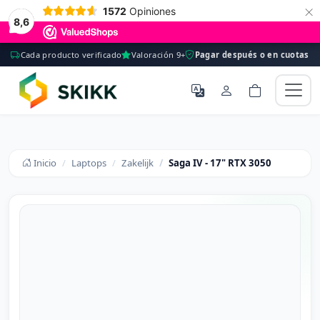
×
1572
Opiniones
8,6
Cada producto verificado
Valoración 9+
Pagar después o en cuotas
Inicio
Laptops
Zakelijk
Saga IV - 17" RTX 3050