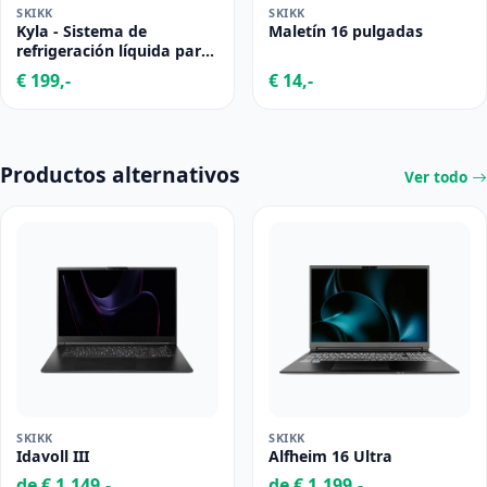
SKIKK
SKIKK
Kyla - Sistema de
Maletín 16 pulgadas
refrigeración líquida para
laptop
€ 199,-
€ 14,-
Productos alternativos
Ver todo
SKIKK
SKIKK
Idavoll III
Alfheim 16 Ultra
de € 1.149,-
de € 1.199,-