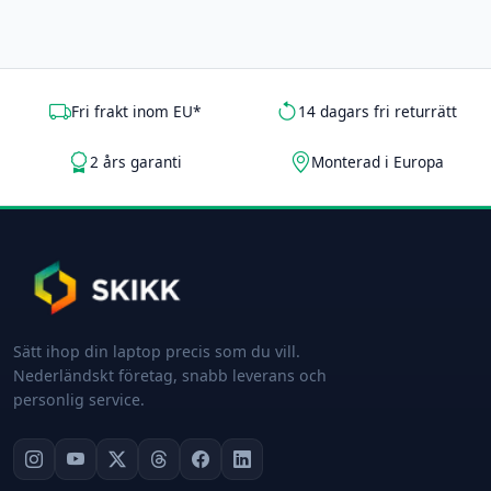
Fri frakt inom EU*
14 dagars fri returrätt
2 års garanti
Monterad i Europa
Sätt ihop din laptop precis som du vill.
Nederländskt företag, snabb leverans och
personlig service.