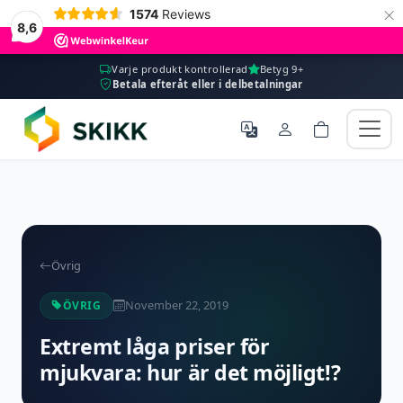
×
1574
Reviews
8,6
Varje produkt kontrollerad
Betyg 9+
Betala efteråt eller i delbetalningar
Övrig
November 22, 2019
ÖVRIG
Extremt låga priser för
mjukvara: hur är det möjligt!?