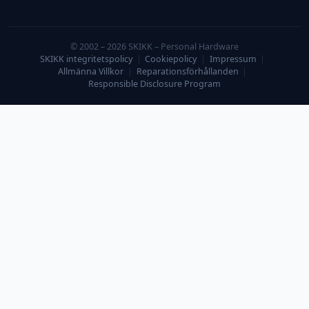
© 2002 – 2026 SKIKK – Personal Hardware
SKIKK integritetspolicy
|
Cookiepolicy
|
Impressum
|
Allmänna Villkor
|
Reparationsförhållanden
|
Responsible Disclosure Program