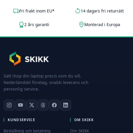
Fri frakt inom EU*
14 dagars fri returrätt
2 års garanti
Monterad i Europa
Sätt ihop din laptop precis som du vill.
Nederländskt företag, snabb leverans och
personlig service.
KUNDSERVICE
OM SKIKK
Beställning och betalning
Om SKIKK