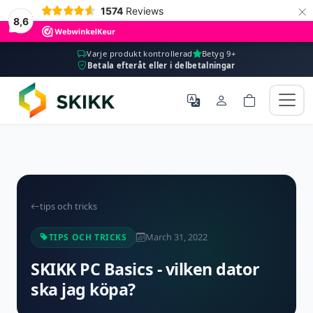
×
1574
Reviews
8,6
Varje produkt kontrollerad
Betyg 9+
Betala efteråt eller i delbetalningar
tips och tricks
March 31, 2022
TIPS OCH TRICKS
SKIKK PC Basics - vilken dator
ska jag köpa?