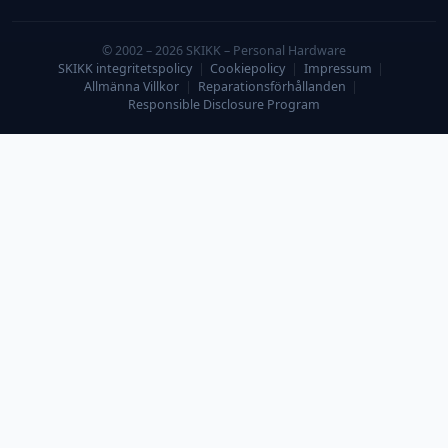
© 2002 – 2026 SKIKK – Personal Hardware
SKIKK integritetspolicy
|
Cookiepolicy
|
Impressum
|
Allmänna Villkor
|
Reparationsförhållanden
|
Responsible Disclosure Program