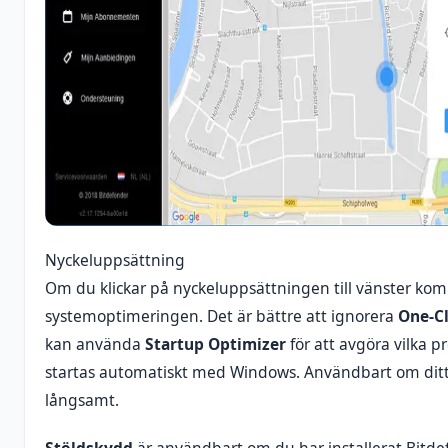
Nyckeluppsättning
Om du klickar på nyckeluppsättningen till vänster kom
systemoptimeringen. Det är bättre att ignorera
One-Cl
kan använda
Startup Optimizer
för att avgöra vilka 
startas automatiskt med Windows. Användbart om ditt 
långsamt.
Stöldskydd
är användbart om du har installerat Bitd