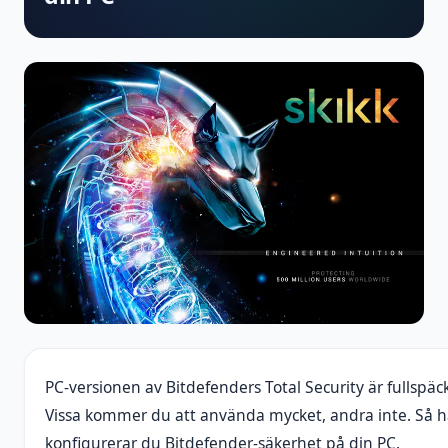
PC-versionen av Bitdefenders Total Security är fullspä
Vissa kommer du att använda mycket, andra inte. Så hä
konfigurerar du Bitdefender-säkerhet på din PC.