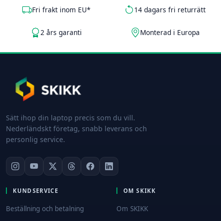
Fri frakt inom EU*
14 dagars fri returrätt
2 års garanti
Monterad i Europa
Sätt ihop din laptop precis som du vill.
Nederländskt företag, snabb leverans och
personlig service.
KUNDSERVICE
OM SKIKK
Beställning och betalning
Om SKIKK