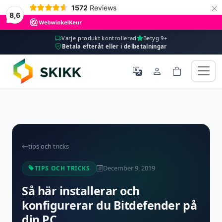
×
1572
Reviews
8,6
Varje produkt kontrollerad
Betyg 9+
Betala efteråt eller i delbetalningar
tips och tricks
December 9, 2019
TIPS OCH TRICKS
Så här installerar och
konfigurerar du Bitdefender på
din PC