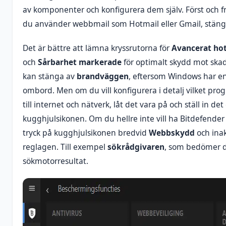
av komponenter och konfigurera dem själv. Först och 
du använder webbmail som Hotmail eller Gmail, stäng
Det är bättre att lämna kryssrutorna för
Avancerat hot
och
Sårbarhet markerade
för optimalt skydd mot ska
kan stänga av
brandväggen
, eftersom Windows har 
ombord. Men om du vill konfigurera i detalj vilket pro
till internet och nätverk, låt det vara på och ställ in d
kugghjulsikonen. Om du hellre inte vill ha Bitdefender
tryck på kugghjulsikonen bredvid
Webbskydd
och ina
reglagen. Till exempel
sökrådgivaren
, som bedömer 
sökmotorresultat.