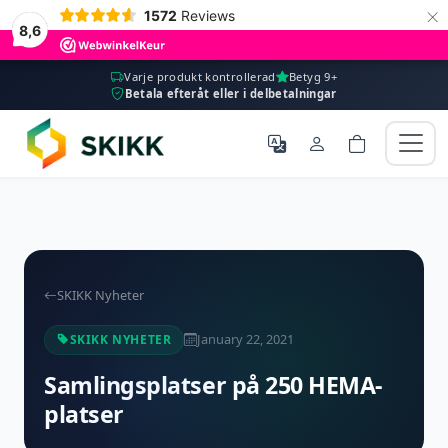
×
1572
Reviews
8,6
Varje produkt kontrollerad
Betyg 9+
Betala efteråt eller i delbetalningar
SKIKK Nyheter
January 22, 2021
SKIKK NYHETER
Samlingsplatser på 250 HEMA-
platser