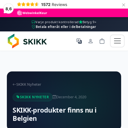
×
1572
Reviews
8,6
Varje produkt kontrollerad
Betyg 9+
Betala efteråt eller i delbetalningar
SKIKK Nyheter
December 4, 2020
SKIKK NYHETER
SKIKK-produkter finns nu i
Belgien