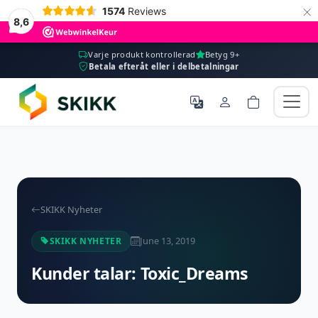
×
1574
Reviews
8,6
Varje produkt kontrollerad
Betyg 9+
Betala efteråt eller i delbetalningar
SKIKK Nyheter
June 13, 2019
SKIKK NYHETER
Kunder talar: Toxic_Dreams