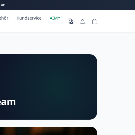
gar
behör
Kundservice
AIMY
team