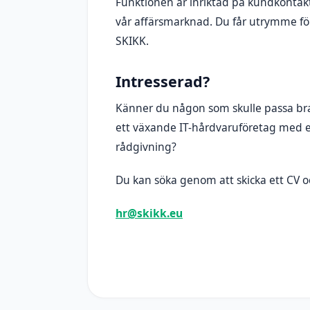
Funktionen är inriktad på kundkontakt
vår affärsmarknad. Du får utrymme för
SKIKK.
Intresserad?
Känner du någon som skulle passa bra p
ett växande IT-hårdvaruföretag med e
rådgivning?
Du kan söka genom att skicka ett CV oc
hr@skikk.eu