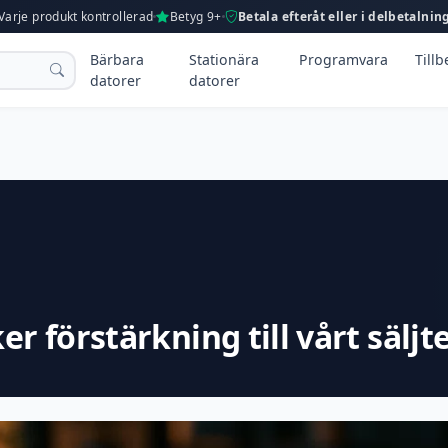
Varje produkt kontrollerad
Betyg 9+
Betala efteråt eller i delbetalnin
Bärbara
Stationära
Programvara
Till
datorer
datorer
er förstärkning till vårt sälj