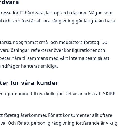
årdvara
ntresse för IT-hårdvara, laptops och datorer. Någon som
val och som förstår att bra rådgivning går längre än bara
färskunder, främst små- och medelstora företag. Du
dvarulösningar, reflekterar över konfigurationer och
betar nära tillsammans med vårt interna team så att
undfrågor hanteras smidigt.
ter för våra kunder
en uppmaning till nya kollegor. Det visar också att SKIKK
 att företag återkommer. För att konsumenter allt oftare
va. Och för att personlig rådgivning fortfarande är viktig