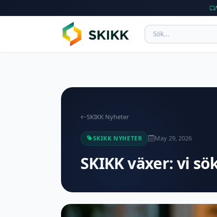
SKIKK Nyheter
May 29, 2026
SKIKK NYHETER
SKIKK växer: vi sök