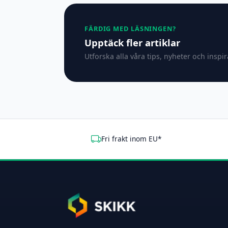
FÄRDIG MED LÄSNINGEN?
Upptäck fler artiklar
Utforska alla våra tips, nyheter och inspi
Fri frakt inom EU*