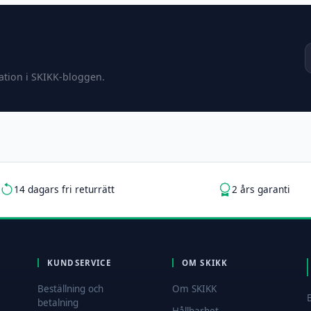
ration i SKIKK-bloggen.
14 dagars fri returrätt
2 års garanti
KUNDSERVICE
OM SKIKK
Beställning och
Om SKIKK
betalning
Hållbarhet